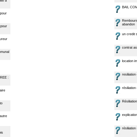
ite à
BAIL CO
 pour
Rembourse
abandon
 pour
un credit s
ureur
contrat a
ommunal
location i
resiliation
FREE :
résiliatio
aire
Résiliatio
to
explicatio
autre
résiliation
is