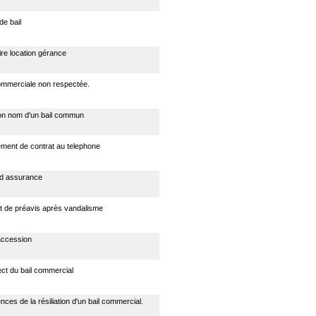
 de bail
ire location gérance
commerciale non respectée.
on nom d'un bail commun
ement de contrat au telephone
n d assurance
it de préavis après vandalisme
accession
ct du bail commercial
es de la résiliation d'un bail commercial.