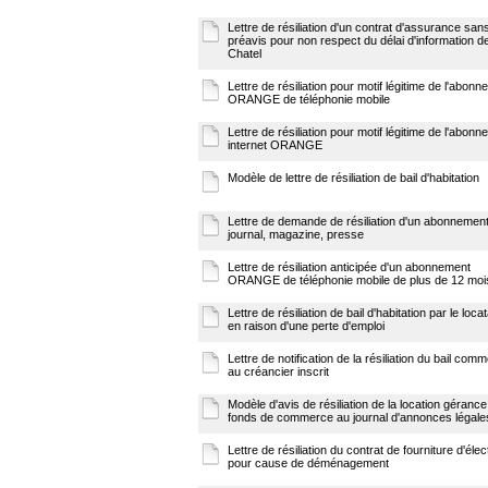
Lettre de résiliation d'un contrat d'assurance san
préavis pour non respect du délai d'information de 
Chatel
Lettre de résiliation pour motif légitime de l'abon
ORANGE de téléphonie mobile
Lettre de résiliation pour motif légitime de l'abon
internet ORANGE
Modèle de lettre de résiliation de bail d'habitation
Lettre de demande de résiliation d'un abonnemen
journal, magazine, presse
Lettre de résiliation anticipée d'un abonnement
ORANGE de téléphonie mobile de plus de 12 moi
Lettre de résiliation de bail d'habitation par le locat
en raison d'une perte d'emploi
Lettre de notification de la résiliation du bail comm
au créancier inscrit
Modèle d'avis de résiliation de la location gérance
fonds de commerce au journal d'annonces légale
Lettre de résiliation du contrat de fourniture d'élect
pour cause de déménagement