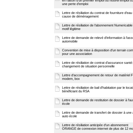
en raison d'un premier emploi ou nouvel emploi su
une perte d'emploi
Lettre de résiliation du contrat de fourniture d'eau
cause de déménagement
Lettre de résiliation de l'abonnement Numericable
motif légitime
Lettre de demande de relevé d'information à l'ass
automobile
Convention de mise à disposition d'un terrain c
pour une association
Lettre de résiliation de contrat d'assurance santé:
changement de situation personnelle
Lettre d'accompagnement de retour de matériel 
modem, box
Lettre de résiliation de bail d'habitation par le locat
bénéficiant du RSA
Lettre de demande de restitution de dossier à l'au
école
Lettre de demande de transfert de dossier à une 
auto école
Lettre de résiliation anticipée d'un abonnement
ORANGE de connexion internet de plus de 12 mo