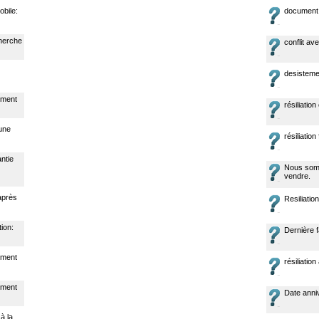
obile:
document j
cherche
conflit av
desistemen
nement
résiliation
 une
résiliation 
ntie
Nous somm
vendre.
après
Resiliatio
tion:
Dernière 
nement
résiliatio
nement
Date anni
à la