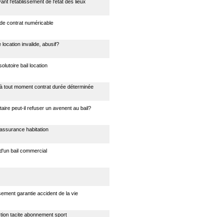
vant l'établissement de l'état des lieux
n de contrat numéricable
 location invalide, abusif?
olutoire bail location
n à tout moment contrat durée déterminée
taire peut-il refuser un avenent au bail?
n assurance habitation
n d'un bail commercial
ment garantie accident de la vie
ion tacite abonnement sport