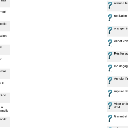
 bail
relance t
motif
resiliation
obile:
orange rés
cation
Achat voi
de
Résilier a
ur
me dégage
 bail
Annuler l'
à la
rupture de
ES de
Vider un b
e à
droit
nnelle
Garant et i
obile: