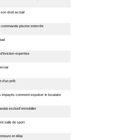
son droit au bail
n commande piscine enterrée
bail
d'éviction expertise
ercial
t d'un prêt
s impayés comment expulser le locataire
ndat exclusif immobilier
t salle de sport
emeure et délai