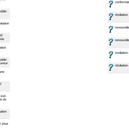
conformat
obile:
résiliation
bitation
renouvelle
FR
ois
renouvell
ation
resiliatio
obile:
sureur
résiliatio
 une
RJ
à son
me du
ation
az pour