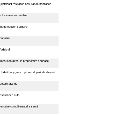
ustificatif résiliation assurance habitation
ec locataire en meublé
t de caution solidaire
 canalsat
forfait sfr
es locataires, le propriétaire souhaite
n forfait bouygues rupture cdi periode d'essai
facture orange
n assurance auto
versaire complémentaire santé