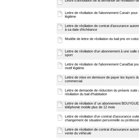
Lettre d'annulation de la demande de résiliation de
Lettre de résiliation de l'abonnement Canal+ pour 
légitime
Lettre de résiliation de contrat d'assurance autom
à sa date d'échéance
Modèle de lettre de résiliation du bail pris en colo
Lettre de résiliation d'un abonnement à une salle 
sport
Lettre de résiliation de l'abonnement CanalSat po
motif légitime
Lettre de mise en demeure de payer les loyers du
commercial
Lettre de demande de réduction du préavis suite 
résiliation du bail d'habitation
Lettre de résiliation d' un abonnement BOUYGU
téléphonie mobile plus de 12 mois
Lettre de résiliation d'un contrat d'assurance suit
changement de situation personnelle ou professio
Lettre de résiliation de contrat d'assurance autom
vente du véhicule