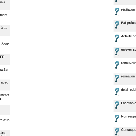
nal+
résiliation
nement
Bail préca
: à sa
Activité 
e école
enlever s
SFR
renouvell
nalSat
résiliatio
é avec
delai redu
ements
t
Location 
Non respe
te d'un
Conséquenc
aire