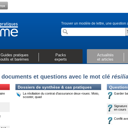
Trouver un modèle de lettre, une question a
Guides pratiques
Packs
Actualités
outils et barèmes
experts
et articles
 documents et questions avec le mot clé
résili
Dossiers de synthèse & cas pratiques
Question
aire
La résiliation du contrat d'assurance deux-roues: Moto,
Garder bai
scooter, quad
Signature
en cours
l
Conflit av