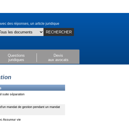
vec des réponses, un article juridique
RECHERCHER
Questions
Devis
juridiques
aux avocats
ation
s
l suite séparation
 d'un mandat de gestion pendant un mandat
ec Assureur vie