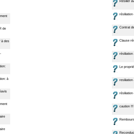
Résilier a
résiliatio
nement
Contrat de
FR de
Clause rés
if à des
-
résiliatio
tion:
Le proprié
tion: à
resiliatio
éavis
résiliatio
nement
caution !!!
aire
Rembourse
aire
Reconduct