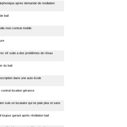
elephonique apres demande de resiliation
 de bail
ilie mon contrat mobile
ture
vec sfr suite a des problémes de résau
r du bail
inscription dans une auto école
 contrat location gérance
ien suie un locataire qui ne paie plus et sans
l toujour garant après résiliation bail