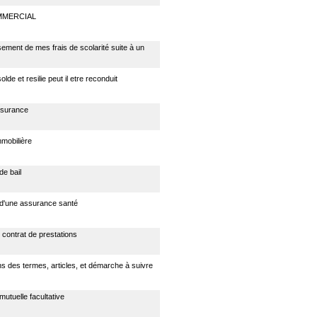
MMERCIAL
ment de mes frais de scolarité suite à un
olde et resilie peut il etre reconduit
ssurance
mmobilière
 de bail
n d'une assurance santé
n contrat de prestations
ns des termes, articles, et démarche à suivre
 mutuelle facultative