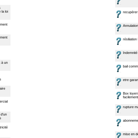
s
la loi
recupérer 
nement
Annulatio
nement
résiliation 
Indemnité 
t à un
bail comm
s
etre garan
aire
Box loyer
facilement
ercial
rupture ma
 d'un
s
abonnemen
ricité
mise en d