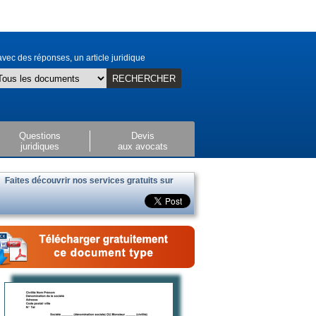
vec des réponses, un article juridique
RECHERCHER
Questions
Devis
juridiques
aux avocats
Faites découvrir nos services gratuits sur