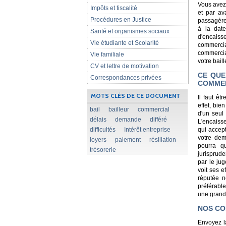
Vous avez
Impôts et fiscalité
et par av
Procédures en Justice
passagère
à la dat
Santé et organismes sociaux
d'encaiss
Vie étudiante et Scolarité
commercia
commercia
Vie familiale
votre baill
CV et lettre de motivation
CE QUE
Correspondances privées
COMME
MOTS CLÉS DE CE DOCUMENT
Il faut ê
effet, bie
bail
bailleur
commercial
d'un seul 
délais
demande
différé
L'encaisse
difficultés
Intérêt entreprise
qui accept
votre dem
loyers
paiement
résiliation
pourra qu
trésorerie
jurisprud
par le jug
voit ses e
réputée n
préférable
une grand
NOS CO
Envoyez l