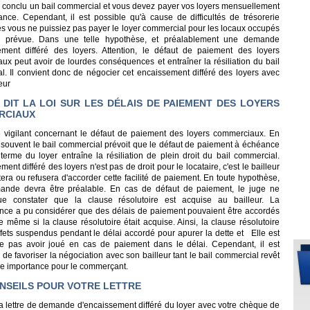
 conclu un bail commercial et vous devez payer vos loyers mensuellement
ance. Cependant, il est possible qu'à cause de difficultés de trésorerie
s vous ne puissiez pas payer le loyer commercial pour les locaux occupés
e prévue. Dans une telle hypothèse, et préalablement une demande
ement différé des loyers. Attention, le défaut de paiement des loyers
ux peut avoir de lourdes conséquences et entraîner la résiliation du bail
l. Il convient donc de négocier cet encaissement différé des loyers avec
eur
 DIT LA LOI SUR LES DÉLAIS DE PAIEMENT DES LOYERS
RCIAUX
tre vigilant concernant le défaut de paiement des loyers commerciaux. En
n souvent le bail commercial prévoit que le défaut de paiement à échéance
terme du loyer entraîne la résiliation de plein droit du bail commercial.
ment différé des loyers n'est pas de droit pour le locataire, c'est le bailleur
era ou refusera d'accorder cette facilité de paiement. En toute hypothèse,
ande devra être préalable. En cas de défaut de paiement, le juge ne
e constater que la clause résolutoire est acquise au bailleur. La
ence a pu considérer que des délais de paiement pouvaient être accordés
e même si la clause résolutoire était acquise. Ainsi, la clause résolutoire
ffets suspendus pendant le délai accordé pour apurer la dette et Elle est
e pas avoir joué en cas de paiement dans le délai. Cependant, il est
 de favoriser la négociation avec son bailleur tant le bail commercial revêt
e importance pour le commerçant.
NSEILS POUR VOTRE LETTRE
a lettre de demande d'encaissement différé du loyer avec votre chèque de