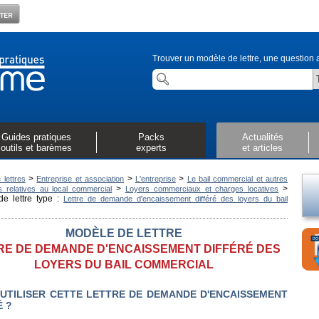
Trouver un modèle de lettre, une question a
Guides pratiques
Packs
Actualités
outils et barèmes
experts
et articles
>
>
>
 lettres
Entreprise et association
L'entreprise
Le bail commercial et autres
>
>
s relatives au local commercial
Loyers commerciaux et charges locatives
e lettre type :
Lettre de demande d'encaissement différé des loyers du bail
MODÈLE DE LETTRE
RE DE DEMANDE D'ENCAISSEMENT DIFFÉRÉ DES
LOYERS DU BAIL COMMERCIAL
UTILISER CETTE LETTRE DE DEMANDE D'ENCAISSEMENT
É ?