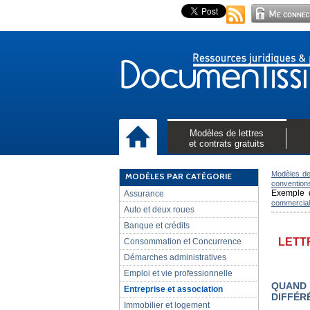
Modèles de lettres
et contrats gratuits
Modèles de
MODÈLES PAR CATÉGORIE
convention
Exemple d
Assurance
commercial
Auto et deux roues
Banque et crédits
LETT
Consommation et Concurrence
Démarches administratives
Emploi et vie professionnelle
QUAND 
Entreprise et association
DIFFÉR
Immobilier et logement