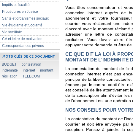
Impôts et fiscalité
Vous êtes consommateur et vous
Procédures en Justice
connexion internet auprès de bu
abonnement et votre fournisseur
Santé et organismes sociaux
courrier vous réclamant une indemn
Vie étudiante et Scolarité
d'accord avec le montant réclamé p
Vie familiale
adresser une lettre de contesta
CV et lettre de motivation
résiliation. Vous devez alors êtr
appuyant votre demande et être de 
Correspondances privées
CE QUE DIT LA LOI À PRO
MOTS CLÉS DE CE DOCUMENT
MONTANT DE L'INDEMNITÉ D
BUDGET
contestation
La contestation du montant de l'ind
indemnité
internet
montant
connexion internet n'est pas enca
résiliation
TELECOM
principe de la liberté contractuelle.
énonce que le contrat «doit être exé
est conseillé de lire attentivement 
de la souscription afin d'éviter les 
de l'abonnement est une opération
NOS CONSEILS POUR VOTR
La contestation du montant de l'inde
courrier et doit être envoyée par
réception. Pensez à joindre la cop