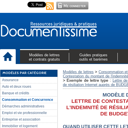
Modèles de lettres
Guides pratiques
et contrats gratuits
outils et barèmes
>
Modèles de lettres
Consommation et
MODÈLES PAR CATÉGORIE
Contestation du montant de l'indemnité
Assurance
>
Exemple de lettre type :
Lettre de
de résiliation Internet auprès de B
Auto et deux roues
Banque et crédits
MODÈLE 
Consommation et Concurrence
LETTRE DE CONTEST
Démarches administratives
L'INDEMNITÉ DE RÉSIL
DE BUDGE
Emploi et vie professionnelle
Entreprise et association
Immobilier et logement
QUAND UTILISER CETTE LE