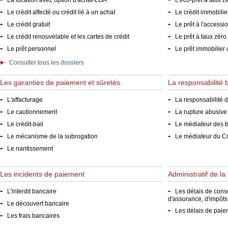
La location avec option d'achat-LOA
L'éco-prêt à taux z
-
-
Le crédit affecté ou crédit lié à un achat
Le crédit immobilie
-
-
Le crédit gratuit
Le prêt à l'accessio
-
-
Le crédit renouvelable et les cartes de crédit
Le prêt à taux zéro 
-
-
Le prêt personnel
Le prêt immobilier 
Consulter tous les dossiers
Les garanties de paiement et sûretés
La responsabilité 
-
-
L'affacturage
La responsabilité du 
-
-
Le cautionnement
La rupture abusive d
-
-
Le crédit-bail
Le médiateur des 
-
-
Le mécanisme de la subrogation
Le médiateur du Cré
-
Le nantissement
Les incidents de paiement
Administratif de l
-
-
L'interdit bancaire
Les délais de cons
d'assurance, d'impôts
-
Le découvert bancaire
-
Les délais de paiem
-
Les frais bancaires