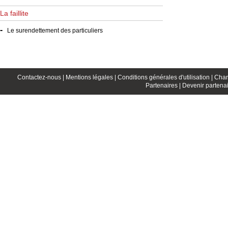
La faillite
-
Le surendettement des particuliers
Contactez-nous |
Mentions légales |
Conditions générales d'utilisation |
Char
Partenaires |
Devenir partenai