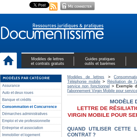
Modèles de lettres
Guides pratiques
et contrats gratuits
outils et barèmes
>
Modèles de lettres
Consommati
MODÈLES PAR CATÉGORIE
>
Téléphonie mobile
Résiliation de 
Assurance
>
Exemple d
service non fonctionnel
l'abonnement Virgin Mobile pour servic
Auto et deux roues
Banque et crédits
MODÈLE 
Consommation et Concurrence
LETTRE DE RÉSILIAT
Démarches administratives
VIRGIN MOBILE POUR S
Emploi et vie professionnelle
Entreprise et association
QUAND UTILISER CETTE L
CONTRAT ?
Immobilier et logement