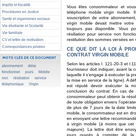
Impôts et fiscalité
Vous êtes consommateur et vous
Procédures en Justice
téléphone mobile virgin mobile. 
souscription de votre abonnement,
Santé et organismes sociaux
virgin mobile devait mettre votre 
Vie étudiante et Scolarité
toujours pas disponible. Vous p
Vie familiale
résiliation pour service non foncti
restitution des sommes versées en v
CV et lettre de motivation
Correspondances privées
CE QUE DIT LA LOI À PRO
CONTRAT VIRGIN MOBILE
MOTS CLÉS DE CE DOCUMENT
Selon les articles l. 121-20-3 et l
abonnement
délai
fournisseur doit indiquer, avant la c
fonctionnel
jours
Mobile
laquelle il s'engage à exécuter la pr
non
résiliation
service
la mise en service de la ligne). A dé
téléphonique
Virgin
est réputé devoir exécuter la m
conclusion du contrat. En cas de n
consommateur peut obtenir la résolu
de toute obligation envers l'opérat
de plus de 7 jours de la date limite
mobile, le consommateur est en droi
en envoyant une lettre recommandé
à virgin mobile (à moins que cet 
majeure). La lettre doit être en
jours ouvrés à compter de la 