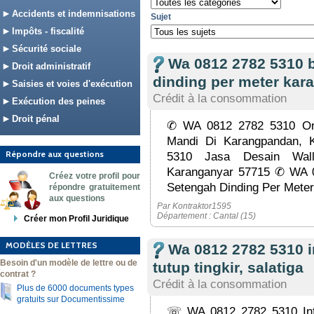
Accidents et indemnisations
Sujet
Impôts - fiscalité
Sécurité sociale
Wa 0812 2782 5310 
Droit administratif
dinding per meter kar
Saisies et voies d'exécution
Crédit à la consommation
Exécution des peines
Droit pénal
✆ WA 0812 2782 5310 Or
Mandi Di Karangpandan,
Répondre aux questions
5310 Jasa Desain Wall
Karanganyar 57715 ✆ WA 0
Créez votre profil pour
Setengah Dinding Per Meter
répondre gratuitement
aux questions
Par Kontraktor1595
Département : Cantal (15)
Créer mon Profil Juridique
MODÈLES DE LETTRES
Wa 0812 2782 5310 i
Besoin d'un modèle de lettre ou de
tutup tingkir, salatiga
contrat ?
Crédit à la consommation
Plus de 6000 documents types
gratuits sur Documentissime
☏ WA 0812 2782 5310 Inf