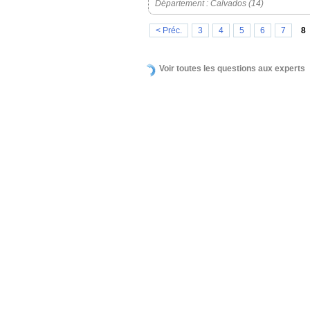
Département : Calvados (14)
< Préc.
3
4
5
6
7
8
Voir toutes les questions aux experts