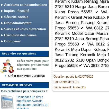
Keramik Kolam Renang Mura
Accidents et indemnisations
2782 5310 Harga Jasa Boron
Impôts - fiscalité
Kulon Progo 55653 ✔ WA 
Sécurité sociale
Keramik Granit Area Kokap,
Jasa Borong Pasang Kerami
Droit administratif
Progo 55653 ✔ WA 0812 27
Saisies et voies d'exécution
Keramik Model Catur Murah
Exécution des peines
2782 5310 Jasa Borong Pasa
Droit pénal
Progo 55653 ✔ WA 0812 2
Keramik Meja Dapur Kokap, 
Répondre aux questions
Jasa Tukang Keramik Meja 
0812 2782 5310 Upah Bongka
Créez votre profil pour
répondre gratuitement
Progo 55653 ✔ WA 0812 2782
aux questions
Créer mon Profil Juridique
Question posée le 02/07/2025
Par Kontraktor1131
DEMANDER UN DEVIS
Département : Aude (11)
Des problèmes plus complexes ?
Demandez un devis
auprès des Avocats,
Médiateurs, Notaires et
Huissiers.