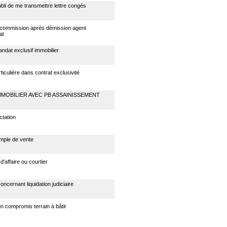
bli de me transmettre lettre congés
commission après démission agent
al
ndat exclusif immobilier
ticuliére dans contrat exclusivité
MMOBILIER AVEC PB ASSAINISSEMENT
ctation
mple de vente
d'affaire ou courtier
oncernant liquidation judiciaire
'un compromis terrain à bâtir