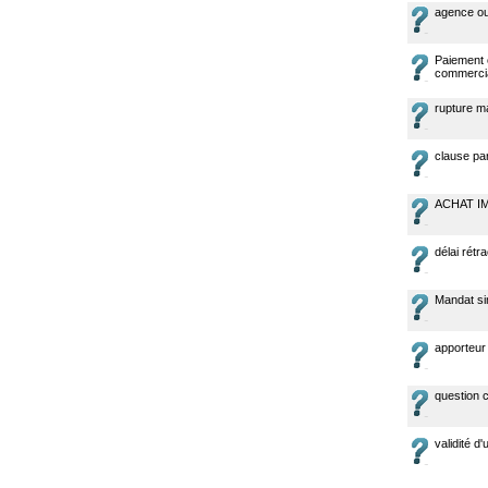
agence ou
Paiement 
commerci
rupture ma
clause par
ACHAT I
délai rétra
Mandat si
apporteur 
question c
validité d