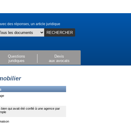
vec des réponses, un article juridique
RECHERCHER
Questions
Devis
juridiques
aux avocats
mobilier
s
age
 bien qui avait été confié à une agence par
mple
maison