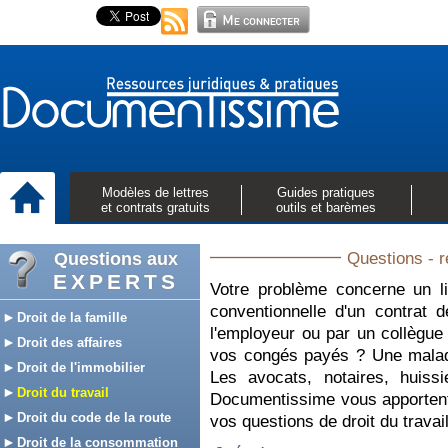
Modèles de lettres
Guides pratiques
et contrats gratuits
outils et barèmes
Questions aux
Questions - r
EXPERTS
Votre problème concerne un l
conventionnelle d'un contrat 
Droit de la famille
l'employeur ou par un collègue 
Droit des affaires
vos congés payés ? Une maladie
Droit de l'immobilier
Les avocats, notaires, huiss
Droit du travail
Documentissime vous apportent 
Droit du code de la route
vos questions de droit du travai
Droit de la consommation