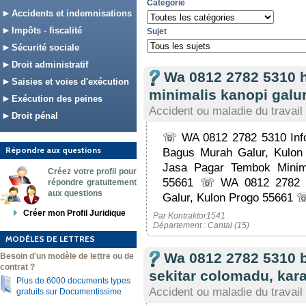
Catégorie
Accidents et indemnisations
Impôts - fiscalité
Sujet
Sécurité sociale
Droit administratif
Wa 0812 2782 5310 
Saisies et voies d'exécution
minimalis kanopi galur
Exécution des peines
Accident ou maladie du travail
Droit pénal
☏ WA 0812 2782 5310 Info
Répondre aux questions
Bagus Murah Galur, Kulo
Jasa Pagar Tembok Minim
Créez votre profil pour
55661 ☏ WA 0812 2782 5
répondre gratuitement
aux questions
Galur, Kulon Progo 55661 
Créer mon Profil Juridique
Par Kontraktor1541
Département : Cantal (15)
MODÈLES DE LETTRES
Wa 0812 2782 5310 
Besoin d'un modèle de lettre ou de
contrat ?
sekitar colomadu, kar
Plus de 6000 documents types
Accident ou maladie du travail
gratuits sur Documentissime