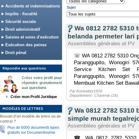
Accidents et indemnisations
Sujet
Impôts - fiscalité
Sécurité sociale
Wa 0812 2782 5310 te
Droit administratif
belanda permeter lari 
Saisies et voies d'exécution
Assemblées générales et PV
Exécution des peines
Droit pénal
☏ WA 0812 2782 5310 Ong
Paranggupito, Wonogiri
Répondre aux questions
Service Kitchen Set 
Paranggupito, Wonogiri
Créez votre profil pour
Membuat Kitchen Set Bawah
répondre gratuitement
aux questions
Par Kontraktor1656
Département : Charente (16)
Créer mon Profil Juridique
MODÈLES DE LETTRES
Wa 0812 2782 5310 
Besoin d'un modèle de lettre ou de
simple murah tegalrej
contrat ?
Assemblées générales et PV
Plus de 6000 documents types
gratuits sur Documentissime
☎ WA 0812 2782 5310 RA