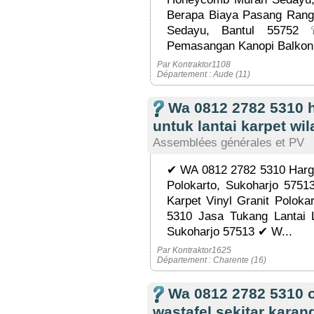
Berapa Biaya Pasang Rang
Sedayu, Bantul 5575
Pemasangan Kanopi Balkon 
Par Kontraktor1108
Département : Aude (11)
Wa 0812 2782 5310 
untuk lantai karpet wil
Assemblées générales et PV
✔ WA 0812 2782 5310 Harg
Polokarto, Sukoharjo 575
Karpet Vinyl Granit Polok
5310 Jasa Tukang Lantai L
Sukoharjo 57513 ✔ W...
Par Kontraktor1625
Département : Charente (16)
Wa 0812 2782 5310 
wastafel sekitar karan