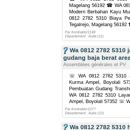
Magelang 56192 ☎ WA 081
Modern Berbahan Kayu Mu
0812 2782 5310 Biaya P
Tegalrejo, Magelang 56192
Par Kontraktor1148
Département : Aude (11)
Wa 0812 2782 5310 
gudang baja berat are
Assemblées générales et PV
☏ WA 0812 2782 5310 J
Kurma Ampel, Boyolali 
Pembuatan Gudang Transhi
WA 0812 2782 5310 Laya
Ampel, Boyolali 57352 ☏ W
Par Kontraktor1077
Département : Aube (10)
Wa 0812 2782 5310 h