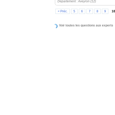
Département : Aveyron (12)
< Préc.
5
6
7
8
9
1
Voir toutes les questions aux experts