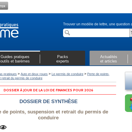
Trouver un modèle de lettre, une question a
Guides pratiques
Packs
Actualités
outils et barèmes
experts
et articles
>
>
>
as pratiques
Auto et deux roues
Le permis de conduire
Perte de points,
 retrait du permis de conduire
DOSSIER À JOUR DE LA LOI DE FINANCES POUR 2026
DOSSIER DE SYNTHÈSE
e de points, suspension et retrait du permis de
conduire