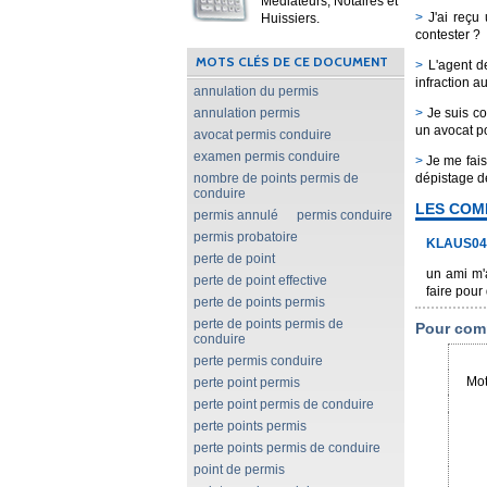
Médiateurs, Notaires et
>
J'ai reçu 
Huissiers.
contester ?
MOTS CLÉS DE CE DOCUMENT
>
L'agent de
infraction a
annulation du permis
annulation permis
>
Je suis co
un avocat p
avocat permis conduire
examen permis conduire
>
Je me fais 
nombre de points permis de
dépistage de
conduire
LES COM
permis annulé
permis conduire
permis probatoire
KLAUS04
perte de point
un ami m'a
perte de point effective
faire pour
perte de points permis
perte de points permis de
Pour comm
conduire
perte permis conduire
Mot
perte point permis
perte point permis de conduire
perte points permis
perte points permis de conduire
point de permis