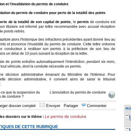
ion et l'invalidation du permis de conduire
lidation du permis de conduire pour perte de la totalité des points
erte de la totalité de son capital de points
, le
permis
de conduire est
son titulaire est informé par lettre recommandée avec accusé réception
 points retirés.
capitule alors l'historique des infractions précédentes ayant donné lieu au
oints et prononce l'invalidité du permis de conduire. Cette lettre ordonne
e conducteur à restituer son permis à la préfecture de son lieu de
ns un délai de 10 jours suivant la réception de la lettre.
ale de points entraîne automatiquement l'interdiction, pendant six mois,
tout véhicule, dont la conduite nécessite un permis.
'une décision administrative émanant du Ministère de l'Intérieur. Pour
ette décision administrative, il convient alors de saisir le tribunal
.
t-ce que la suspension du
L'annulation du permis de conduire
s de conduire ?
rger dossier complet
Envoyer
Partager
Commenter
MO
Le permis de conduire
les dossiers sur le thème :
TIQUES DE CETTE RUBRIQUE