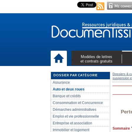
Modèles de lettres
et contrats gratuits
Dossiers & c
DOSSIER PAR CATÉGORIE
suspension et
Assurance
Auto et deux roues
Banque et crédits
Consommation et Concurrence
Démarches administratives
Pert
Emploi et vie professionnelle
Entreprise et association
Sommaire
Immobilier et logement