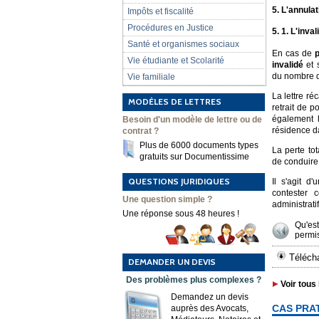
5. L'annulat
Impôts et fiscalité
Procédures en Justice
5. 1. L'inva
Santé et organismes sociaux
En cas de
p
Vie étudiante et Scolarité
invalidé
et 
du nombre de
Vie familiale
La lettre ré
MODÈLES DE LETTRES
retrait de p
également l
Besoin d'un modèle de lettre ou de
résidence da
contrat ?
Plus de 6000 documents types
La perte tot
gratuits sur Documentissime
de conduire 
QUESTIONS JURIDIQUES
Il s'agit d
contester c
Une question simple ?
administratif
Une réponse sous 48 heures !
Qu'es
permi
Télécha
DEMANDER UN DEVIS
Des problèmes plus complexes ?
Voir tous 
Demandez un devis
CAS PRA
auprès des Avocats,