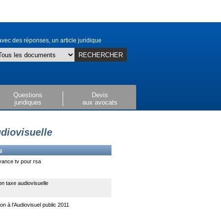
vec des réponses, un article juridique
RECHERCHER
Questions
Devis
juridiques
aux avocats
diovisuelle
s
vance tv pour rsa
n taxe audiovisuelle
ion à l'Audiovisuel public 2011