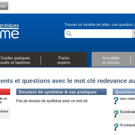
Trouver un modèle de lettre, une question a
Guides pratiques
Packs
Actualités
outils et barèmes
experts
et articles
nts et questions avec le mot clé
redevance au
Dossiers de synthèse & cas pratiques
Question
le en
taxe rede
Pas de dossier de synthèse avec ce mot clé
nt
viseur
Exonératio
fContribut