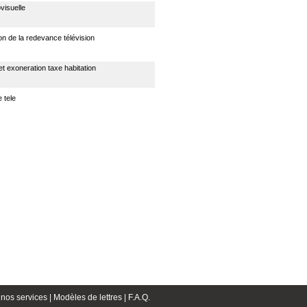
visuelle
on de la redevance télévision
t exoneration taxe habitation
 tele
nos services |
Modèles de lettres |
F.A.Q.