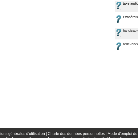
taxe audio
Exonérati
handicap e
redevance
ions générales d'utilisation |
Charte des données personnelles |
Mode d'emploi de 