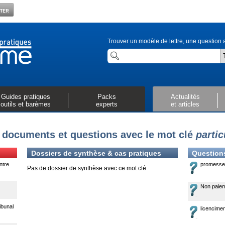
Trouver un modèle de lettre, une question a
Guides pratiques
Packs
Actualités
outils et barèmes
experts
et articles
 documents et questions avec le mot clé
partic
Dossiers de synthèse & cas pratiques
Question
ntre
promesse 
Pas de dossier de synthèse avec ce mot clé
Non paiem
ibunal
licencime