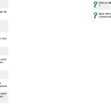
Doit-on dé
?
uge de
ligne ele
construct
r non
n pour
es :
ar
eprises
n pour
es :