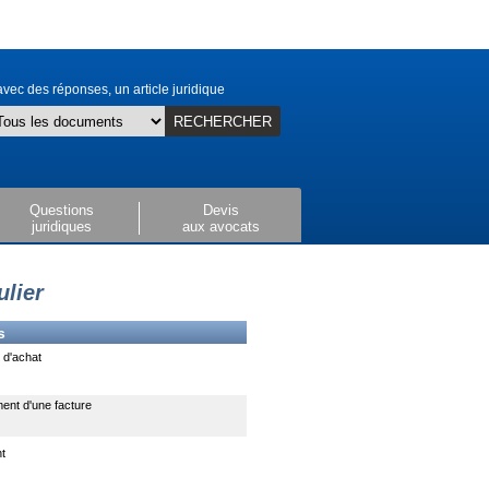
vec des réponses, un article juridique
RECHERCHER
Questions
Devis
juridiques
aux avocats
ulier
s
d'achat
ent d'une facture
nt