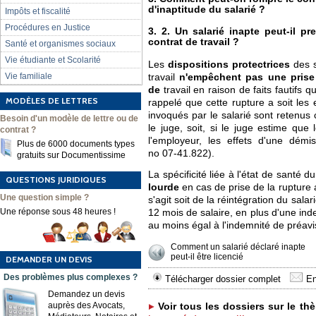
d'inaptitude du salarié ?
Impôts et fiscalité
Procédures en Justice
3. 2. Un salarié inapte peut-il p
contrat de travail ?
Santé et organismes sociaux
Vie étudiante et Scolarité
Les
dispositions protectrices
des 
Vie familiale
travail
n'empêchent pas une prise 
de
travail en raison de faits fautifs q
MODÈLES DE LETTRES
rappelé que cette rupture a soit les e
invoqués par le salarié sont retenus
Besoin d'un modèle de lettre ou de
le juge, soit, si le juge estime que
contrat ?
l'employeur, les effets d'une démi
Plus de 6000 documents types
no 07-41.822).
gratuits sur Documentissime
La spécificité liée à l'état de santé
QUESTIONS JURIDIQUES
lourde
en cas de prise de la rupture a
Une question simple ?
s'agit soit de la réintégration du sal
Une réponse sous 48 heures !
12 mois de salaire, en plus d'une in
au moins égal à l'indemnité de préavi
Comment un salarié déclaré inapte
peut-il être licencié
DEMANDER UN DEVIS
Des problèmes plus complexes ?
Télécharger dossier complet
En
Demandez un devis
auprès des Avocats,
Voir tous les dossiers sur le th