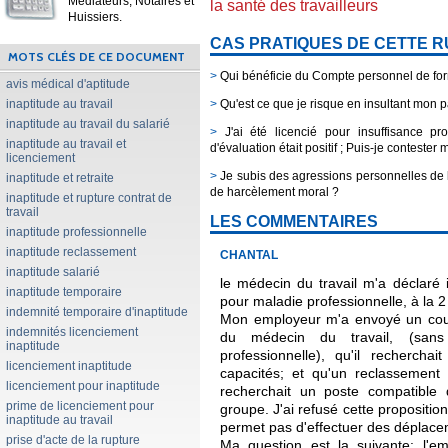
Médiateurs, Notaires et
la santé des travailleurs
Huissiers.
CAS PRATIQUES DE CETTE 
MOTS CLÉS DE CE DOCUMENT
>
Qui bénéficie du Compte personnel de fo
avis médical d'aptitude
inaptitude au travail
>
Qu'est ce que je risque en insultant mon 
inaptitude au travail du salarié
>
J'ai été licencié pour insuffisance pro
inaptitude au travail et
d'évaluation était positif ; Puis-je contester
licenciement
>
Je subis des agressions personnelles de l
inaptitude et retraite
de harcèlement moral ?
inaptitude et rupture contrat de
travail
LES COMMENTAIRES
inaptitude professionnelle
inaptitude reclassement
CHANTAL
inaptitude salarié
le médecin du travail m'a déclaré 
inaptitude temporaire
pour maladie professionnelle, à la 2
indemnité temporaire d'inaptitude
Mon employeur m'a envoyé un courr
indemnités licenciement
du médecin du travail, (sans
inaptitude
professionnelle), qu'il recherch
licenciement inaptitude
capacités; et qu'un reclassement s
licenciement pour inaptitude
recherchait un poste compatible 
prime de licenciement pour
groupe. J'ai refusé cette propositi
inaptitude au travail
permet pas d'effectuer des déplace
prise d'acte de la rupture
Ma question est la suivante: l'em