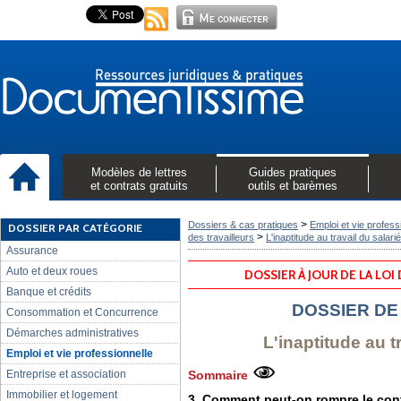
Modèles de lettres
Guides pratiques
et contrats gratuits
outils et barèmes
>
Dossiers & cas pratiques
Emploi et vie profess
DOSSIER PAR CATÉGORIE
>
des travailleurs
L'inaptitude au travail du salarié
Assurance
Auto et deux roues
DOSSIER À JOUR DE LA LOI
Banque et crédits
DOSSIER DE
Consommation et Concurrence
Démarches administratives
L'inaptitude au t
Emploi et vie professionnelle
Entreprise et association
Sommaire
Immobilier et logement
3. Comment peut-on rompre le contr