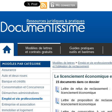
Modèles de lettres
Guides pratiques
et contrats gratuits
outils et barèmes
>
Modèles de lettres
Emploi et vie professionnell
MODÈLES PAR CATÉGORIE
et l'obligation de reclassement
Assurance
Auto et deux roues
Le licenciement économique et
Banque et crédits
15 documents dans ce dossier
Consommation et Concurrence
Lettre de refus de reclassement 
licenciement économique
Démarches administratives
Emploi et vie professionnelle
Lettre de proposition de reclas
licenciement économique
Entreprise et association
Immobilier et logement
Lettre de convocation à un entr