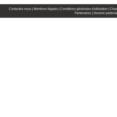
Contactez-nous |
Mentions légales |
Conditions générales d'utilisation |
Char
Partenaires |
Devenir partenai