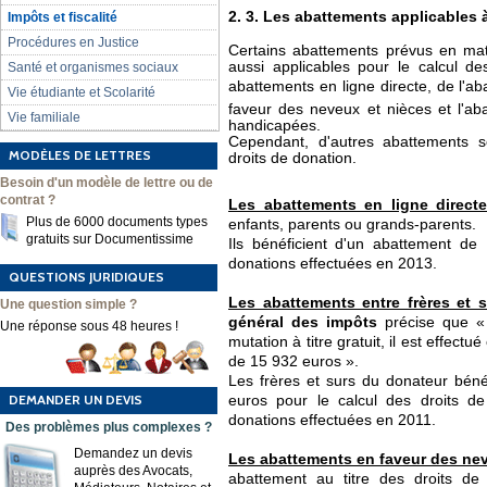
2. 3. Les abattements applicables 
Impôts et fiscalité
Procédures en Justice
Certains abattements prévus en mat
aussi applicables pour le calcul des
Santé et organismes sociaux
abattements en ligne directe, de l'ab
Vie étudiante et Scolarité
faveur des neveux et nièces et l'a
Vie familiale
handicapées.
Cependant, d'autres abattements s
MODÈLES DE LETTRES
droits de donation.
Besoin d'un modèle de lettre ou de
contrat ?
Les abattements en ligne direct
Plus de 6000 documents types
enfants, parents ou grands-parents.
gratuits sur Documentissime
Ils bénéficient d'un abattement de
donations effectuées en 2013.
QUESTIONS JURIDIQUES
Les abattements entre frères et s
Une question simple ?
général des impôts
précise que «
Une réponse sous 48 heures !
mutation à titre gratuit, il est effec
de 15 932 euros ».
Les frères et surs du donateur bén
DEMANDER UN DEVIS
euros pour le calcul des droits de
donations effectuées en 2011.
Des problèmes plus complexes ?
Demandez un devis
Les abattements en faveur des nev
auprès des Avocats,
abattement au titre des droits de 