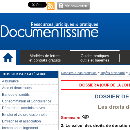
Modèles de lettres
Guides pratiques
et contrats gratuits
outils et barèmes
>
>
Dossiers & cas pratiques
Impôts et fiscalité
I
DOSSIER PAR CATÉGORIE
Assurance
DOSSIER À JOUR DE LA LOI
Auto et deux roues
Banque et crédits
DOSSIER DE
Consommation et Concurrence
Les droits 
Démarches administratives
Emploi et vie professionnelle
Sommaire
Entreprise et association
2. Le calcul des droits de donation
Immobilier et logement