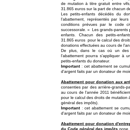
de mutation à titre gratuit entre vif
31.865 euros sur la part de chacun de
Les petits-enfants décédés du dona
l'abattement, représentés par leur
conditions prévues par le code ci
successorale. » Les grands-parents p
enfants. Chacun des petits-enfan
31.865 euros  pour le calcul des droit
donations effectuées au cours de l'a
De plus, dans le cas où un des p
l'abattement pourra s'appliquer à u
petits-enfants du donateur.
Important
: cet abattement se cumu
d'argent faits par un donateur de mo
Abattement pour donation aux arri
consenties par des arrière-grands-par
au cours de l'année 2011 bénéficien
pour le calcul des droits de mutation à
général des impôts).
Important
: cet abattement se cumu
d'argent faits par un donateur de mo
Abattement pour donation d'entrep
du Code général des impôts
pose l