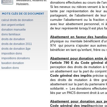
Médiateurs, Notaires et
donations effectuées au cours de l'an
Huissiers.
Si les neveux ou nièces venant à la 
tante par représentation de leur au
MOTS CLÉS DE CE DOCUMENT
partageant, de l'abattement de leur 
cumuler l'abattement ou la fraction 
calcul droits de donation
avec leur abattement personnel, ni à
don argent enfant
de leur représenté lorsqu'il est plus 
donation manuelle
dons familiaux
Abattement en faveur des handic
droits de donation
physique ou mentale bénéficient d'u
droits de donation 2011
974  qui pourra s'ajouter aux autre
droits de donation âge
bénéficier en tant qu'enfant, frère ou s
imposition dons
impositions donations
Abattement pour donation entre é
l'article 790 E du Code général 
taxation donation
perception des droits de mutation à tit
taxation dons
un abattement sur la part du conjoin
Code général des impôts
précise q
des droits de mutation à titre grat
abattement sur la part du partenaire l
solidarité. » Les donations effectuée
liés par un PACS donnent droit à un 
Abattement pour donation aux pe
Code général des impôts
précise q