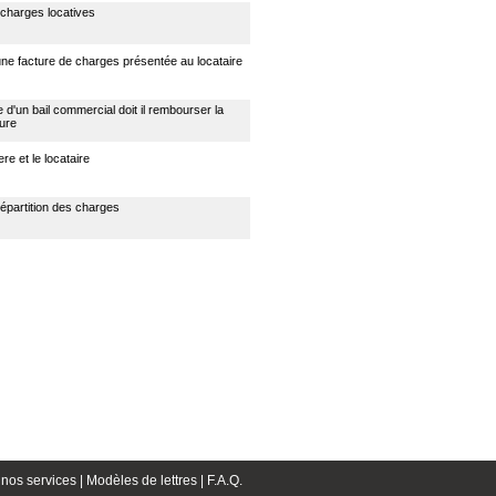
 charges locatives
'une facture de charges présentée au locataire
re d'un bail commercial doit il rembourser la
dure
ere et le locataire
répartition des charges
nos services |
Modèles de lettres |
F.A.Q.