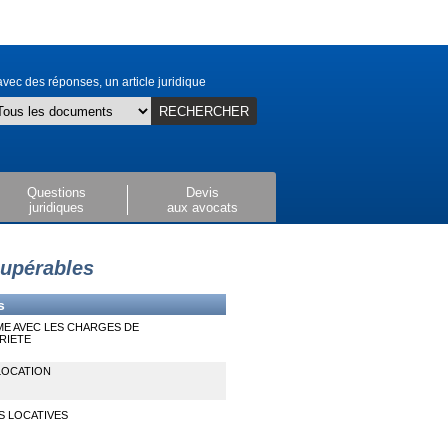
vec des réponses, un article juridique
RECHERCHER
Questions
Devis
juridiques
aux avocats
cupérables
s
E AVEC LES CHARGES DE
RIETE
 LOCATION
 LOCATIVES