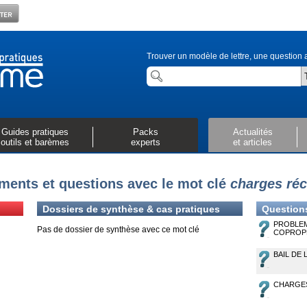
Trouver un modèle de lettre, une question a
Guides pratiques
Packs
Actualités
outils et barèmes
experts
et articles
ents et questions avec le mot clé
charges ré
Dossiers de synthèse & cas pratiques
Question
PROBLEM
Pas de dossier de synthèse avec ce mot clé
COPROP
BAIL DE
CHARGES