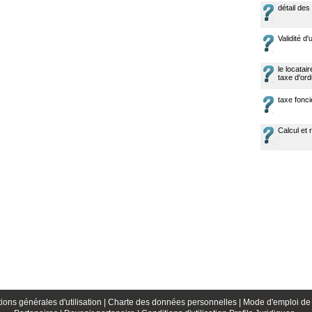
détail des
Validité d
le locatai
taxe d'or
taxe fonci
Calcul et 
ions générales d'utilisation |
Charte des données personnelles |
Mode d'emploi de 