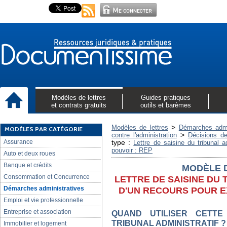
Modèles de lettres
Guides pratiques
et contrats gratuits
outils et barèmes
>
Modèles de lettres
Démarches admi
MODÈLES PAR CATÉGORIE
>
contre l'administration
Décisions de 
Assurance
type :
Lettre de saisine du tribunal a
pouvoir : REP
Auto et deux roues
Banque et crédits
MODÈLE 
Consommation et Concurrence
LETTRE DE SAISINE DU 
Démarches administratives
D'UN RECOURS POUR E
Emploi et vie professionnelle
Entreprise et association
QUAND UTILISER CETTE
TRIBUNAL ADMINISTRATIF ?
Immobilier et logement