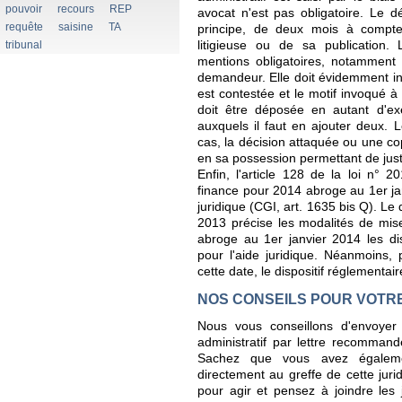
pouvoir
recours
REP
avocat n'est pas obligatoire. Le d
requête
saisine
TA
principe, de deux mois à compter
tribunal
litigieuse ou de sa publication. 
mentions obligatoires, notamment
demandeur. Elle doit évidemment ind
est contestée et le motif invoqué à
doit être déposée en autant d'exe
auxquels il faut en ajouter deux. 
cas, la décision attaquée ou une cop
en sa possession permettant de justi
Enfin, l'article 128 de la loi n
finance pour 2014 abroge au 1er jan
juridique (CGI, art. 1635 bis Q). 
2013 précise les modalités de mis
abroge au 1er janvier 2014 les disp
pour l'aide juridique. Néanmoins, 
cette date, le dispositif réglementair
NOS CONSEILS POUR VOTR
Nous vous conseillons d'envoyer
administratif par lettre recommand
Sachez que vous avez égalemen
directement au greffe de cette jurid
pour agir et pensez à joindre les j