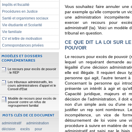
Impôts et fiscalité
Vous souhaitez faire annuler une d
Procédures en Justice
par exemple qu'elle comporte un vic
une administration incompétent
Santé et organismes sociaux
exercer un recours pour excès
Vie étudiante et Scolarité
administratif (ta). Voici un modèle
Vie familiale
tribunal en question.
CV et lettre de motivation
CE QUE DIT LA LOI SUR 
Correspondances privées
POUVOIR
MODÈLES ET DOSSIERS
Le recours pour excès de pouvoir (
COMPLÉMENTAIRES
lequel un requérant demande au J
légalité d'une décision administrat
Le recours pour excès de pouvoir
elle est illégale. Il requiert deux 
: le REP
personne qui agit, l'autre tenant à
Les tribunaux administratifs, les
Concernant la personne qui introdu
cours administratives d'appel et le
présente un intérêt à agir et qu'ell
Conseil d'Etat
Capacité juridique, majeurs et m
Modèle de recours pour excès de
décision de l'administration, il doit
pouvoir contre un refus de
non d'un simple avis ou d'une r
regroupement familial
justifier un rep sont nombreux. L
MOTS CLÉS DE CE DOCUMENT
incompétence, un vice de for
détournement de loi voire une vi
administratif
administration
procédure à suivre en matière de re
décision
excès
pour
administratif est saisi par le biai