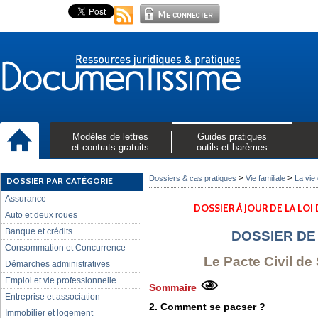
Modèles de lettres
Guides pratiques
et contrats gratuits
outils et barèmes
>
>
Dossiers & cas pratiques
Vie familiale
La vi
DOSSIER PAR CATÉGORIE
Assurance
DOSSIER À JOUR DE LA LOI
Auto et deux roues
Banque et crédits
DOSSIER DE
Consommation et Concurrence
Le Pacte Civil de 
Démarches administratives
Emploi et vie professionnelle
Sommaire
Entreprise et association
2. Comment se pacser ?
Immobilier et logement