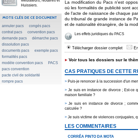
Médiateurs, Notaires et
La modification du Pacs n'est oppos
Huissiers.
où les formalités de publicité sont a
de l'acte de naissance de chaque part
MOTS CLÉS DE CE DOCUMENT
du tribunal de grande instance de Par
et de nationalité étrangère, de la mod
annuler pacs
congés pacs
contrat pacs
convention pacs
Les effets juridiques du PACS
demande pacs
démarche pacs
dissolution pacs
Télécharger dossier complet
En
documents pacs
exemple pacs
formalités pacs
Voir tous les dossiers sur le thè
modèle convention pacs
PACS
pacs convention
CAS PRATIQUES DE CETTE 
pacte civil de solidarité
rompre pacs
>
Puis-je renoncer à la succession d'un me
>
Je suis en instance de divorce ; Est-ce
maison familiale ?
>
Je suis en instance de divorce ; commen
calculée ?
>
Je suis victime de violences conjugales, q
LES COMMENTAIRES
CORRÊA PINTO DA MOTA