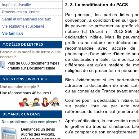
2. 3. La modification du PACS
Impôts et fiscalité
Procédures en Justice
Par principe, les parties liées p
Santé et organismes sociaux
convention, à condition bien sur que l
ils peuvent se présenter au greffe d
Vie étudiante et Scolarité
notaire (cf Décret n° 2012-966 
Vie familiale
déclaration initiale. Mais ils peuv
greffe ou au notaire une déclaration 
MODÈLES DE LETTRES
recommandée avec accusé de 
Besoin d'un modèle de lettre ou de
photocopie d'une pièce d'identité po
contrat ?
de déclaration initiale, la modificat
Plus de 6000 documents types
différence est qu'en matière de mod
gratuits sur Documentissime
obligées de se présenter en personn
QUESTIONS JURIDIQUES
Bien évidemment si les partenaires 
adresser la déclaration de modifica
Une question simple ?
ou au consulat de France ayant enreg
Une réponse sous 48 heures !
Comme pour la déclaration initiale, la
sur papier libre ou par acte nota
références de l'acte initial (numéro e
DEMANDER UN DEVIS
Après vérification, la convention modi
Des problèmes plus complexes ?
le greffier du tribunal d'instance. El
Demandez un devis
qu'à compter de son enregistrement.
auprès des Avocats,