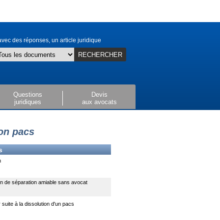
vec des réponses, un article juridique
RECHERCHER
Questions
Devis
juridiques
aux avocats
ion pacs
s
n
n de séparation amiable sans avocat
 suite à la dissolution d'un pacs