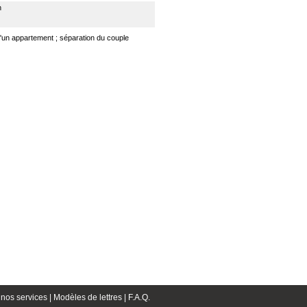
n
d'un appartement ; séparation du couple
nos services |
Modèles de lettres |
F.A.Q.