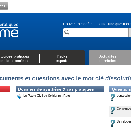
Trouver un modèle de lettre, une question a
Guides pratiques
Packs
Actualités
outils et barèmes
experts
et articles
cuments et questions avec le mot clé
dissolut
Dossiers de synthèse & cas pratiques
Question
Le Pacte Civil de Solidarité : Pacs
separatio
Conventio
Se reloger