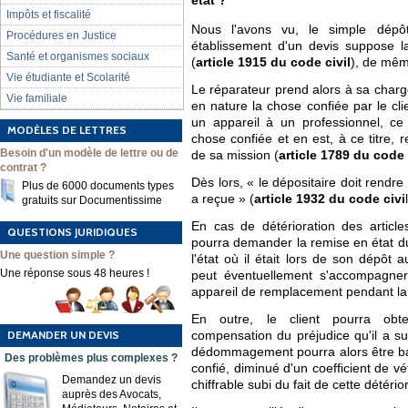
état ?
Impôts et fiscalité
Nous l'avons vu, le simple dépôt 
Procédures en Justice
établissement d'un devis suppose l
Santé et organismes sociaux
(
article 1915 du code civil
), de mêm
Vie étudiante et Scolarité
Le réparateur prend alors à sa charge
Vie familiale
en nature la chose confiée par le clie
un appareil à un professionnel, ce
MODÈLES DE LETTRES
chose confiée et en est, à ce titre,
Besoin d'un modèle de lettre ou de
de sa mission (
article 1789 du code 
contrat ?
Dès lors, « le dépositaire doit rendr
Plus de 6000 documents types
a reçue » (
article 1932 du code civi
gratuits sur Documentissime
En cas de détérioration des articles
QUESTIONS JURIDIQUES
pourra demander la remise en état du p
Une question simple ?
l'état où il était lors de son dépôt 
Une réponse sous 48 heures !
peut éventuellement s'accompagner 
appareil de remplacement pendant la 
En outre, le client pourra obt
DEMANDER UN DEVIS
compensation du préjudice qu'il a su
dédommagement pourra alors être basé
Des problèmes plus complexes ?
confié, diminué d'un coefficient de vé
Demandez un devis
chiffrable subi du fait de cette détério
auprès des Avocats,