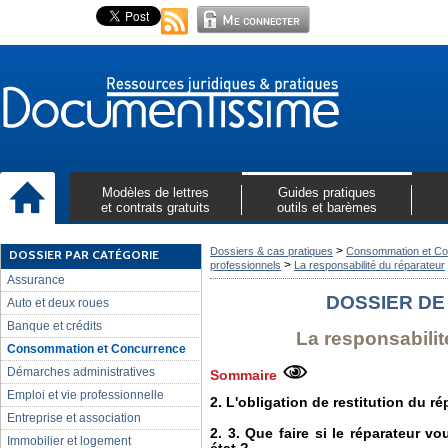
Modèles de lettres
Guides pratiques
et contrats gratuits
outils et barèmes
>
Dossiers & cas pratiques
Consommation et Co
DOSSIER PAR CATÉGORIE
>
professionnels
La responsabilité du réparateur
Assurance
DOSSIER DE
Auto et deux roues
Banque et crédits
La responsabilit
Consommation et Concurrence
Démarches administratives
Sommaire
Emploi et vie professionnelle
2. L'obligation de restitution du ré
Entreprise et association
2. 3. Que faire si le réparateur vo
Immobilier et logement