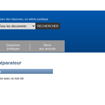
vec des réponses, un article juridique
RECHERCHER
Questions
Devis
juridiques
aux avocats
réparateur
s
on avec ce mot clé