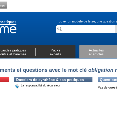
Trouver un modèle de lettre, une question a
Guides pratiques
Packs
Actualités
outils et barèmes
experts
et articles
ments et questions avec le mot clé
obligation 
Dossiers de synthèse & cas pratiques
Question
La responsabilité du réparateur
Pas de questi