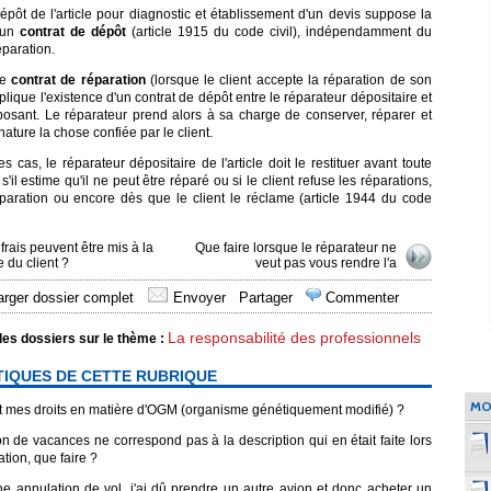
épôt de l'article pour diagnostic et établissement d'un devis suppose la
'un
contrat de dépôt
(article 1915 du code civil), indépendamment du
éparation.
le
contrat de réparation
(lorsque le client accepte la réparation de son
plique l'existence d'un contrat de dépôt entre le réparateur dépositaire et
éposant. Le réparateur prend alors à sa charge de conserver, réparer et
 nature la chose confiée par le client.
s cas, le réparateur dépositaire de l'article doit le restituer avant toute
 s'il estime qu'il ne peut être réparé ou si le client refuse les réparations,
paration ou encore dès que le client le réclame (article 1944 du code
frais peuvent être mis à la
Que faire lorsque le réparateur ne
 du client ?
veut pas vous rendre l'a
rger dossier complet
Envoyer
Partager
Commenter
La responsabilité des professionnels
les dossiers sur le thème :
TIQUES DE CETTE RUBRIQUE
MO
 mes droits en matière d'OGM (organisme génétiquement modifié) ?
n de vacances ne correspond pas à la description qui en était faite lors
ation, que faire ?
e annulation de vol, j'ai dû prendre un autre avion et donc acheter un