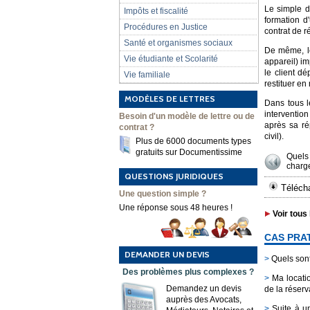
Le simple d
Impôts et fiscalité
formation d
Procédures en Justice
contrat de r
Santé et organismes sociaux
De même, 
Vie étudiante et Scolarité
appareil) im
le client d
Vie familiale
restituer en
MODÈLES DE LETTRES
Dans tous le
intervention
Besoin d'un modèle de lettre ou de
après sa ré
contrat ?
civil).
Plus de 6000 documents types
gratuits sur Documentissime
Quels 
charge
QUESTIONS JURIDIQUES
Télécha
Une question simple ?
Une réponse sous 48 heures !
Voir tous 
CAS PRA
DEMANDER UN DEVIS
>
Quels sont
Des problèmes plus complexes ?
>
Ma locatio
Demandez un devis
de la réserv
auprès des Avocats,
>
Suite à un