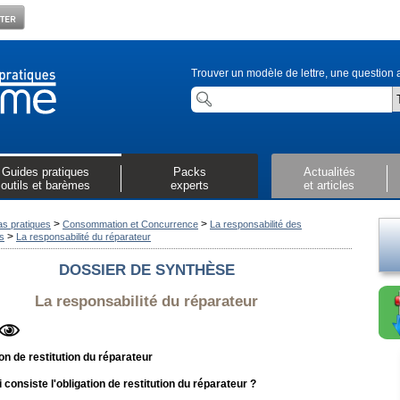
Trouver un modèle de lettre, une question a
Guides pratiques
Packs
Actualités
outils et barèmes
experts
et articles
>
>
as pratiques
Consommation et Concurrence
La responsabilité des
>
s
La responsabilité du réparateur
DOSSIER DE SYNTHÈSE
La responsabilité du réparateur
ion de restitution du réparateur
i consiste l'obligation de restitution du réparateur ?