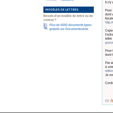
Il n'y
MODÈLES DE LETTRES
Pour 
dont 
Besoin d'un modèle de lettre ou de
fisc
contrat ?
http:
Plus de 6000 documents types
gratuits sur Documentissime
Cepen
l'oct
lettr
graci
Pour 
dont l
Par a
à une
lettr
Je vo
Cordi
(
1
)