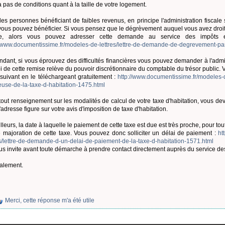
 a pas de conditions quant à la taille de votre logement.
les personnes bénéficiant de faibles revenus, en principe l'administration fiscal
vous pouvez bénéficier. Si vous pensez que le dégrèvement auquel vous avez droit n
ale, alors vous pouvez adresser cette demande au service des impôts
//www.documentissime.fr/modeles-de-lettres/lettre-de-demande-de-degrevement-part
dant, si vous éprouvez des difficultés financières vous pouvez demander à l'admin
roi de cette remise relève du pouvoir discrétionnaire du comptable du trésor public
e suivant en le téléchargeant gratuitement :
http://www.documentissime.fr/modeles-
euse-de-la-taxe-d-habitation-1475.html
tout renseignement sur les modalités de calcul de votre taxe d'habitation, vous d
'adresse figure sur votre avis d'imposition de taxe d'habitation.
illeurs, la date à laquelle le paiement de cette taxe est due est très proche, pour 
 majoration de cette taxe. Vous pouvez donc solliciter un délai de paiement :
ht
es/lettre-de-demande-d-un-delai-de-paiement-de-la-taxe-d-habitation-1571.html
us invite avant toute démarche à prendre contact directement auprès du service des 
alement.
Merci, cette réponse m'a été utile