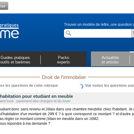
Trouver un modèle de lettre, une question a
Guides pratiques
Packs
Actualités
outils et barèmes
experts
et articles
Droit de l'immobilier
tes les questions de cette rubrique
Voir toutes les questions au
habitation pour etudiant en meuble
nt loué : paiement des charges et du loyer
tudiant donc sans revenu et j'étais dans une chambre meublée chez l'habitant. Je 
d'habitation d'un montant de 299 € ? à quoi correspond ce montant ? et d'autre pa
pas régler ce montant comme j'étais en meuble dans un 16M2.
ous répondre à ma demande ?