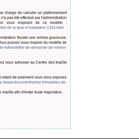
e se charge de calculer un plafonnement
'a pas été effectué par l'administration
 en vous inspirant de ce modèle :
iel-de-la-taxe-d-habitation-1354.html
istration fiscale une remise gracieuse,
. Vous pouvez vous inspirer du modèle de
de-lettres/lettre-de-demande-de-remise-
evez vous adresser au Centre des Impôts
tout retard de paiement vous vous exposez
tp://www.documentissime.fr/modeles-de-
impôts afin d'éviter toute majoration.