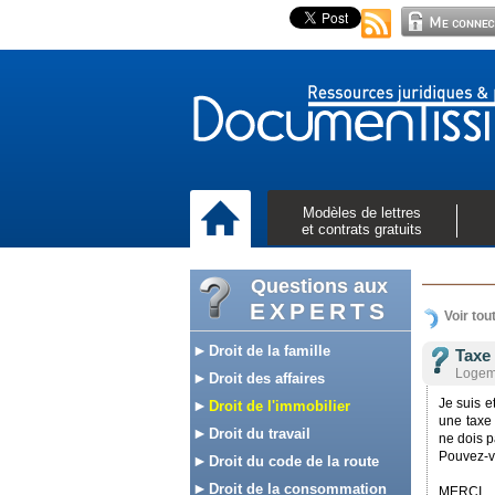
Modèles de lettres
et contrats gratuits
Questions aux
EXPERTS
Voir tou
Droit de la famille
Taxe 
Logeme
Droit des affaires
Je suis e
Droit de l'immobilier
une taxe 
Droit du travail
ne dois 
Pouvez-v
Droit du code de la route
Droit de la consommation
MERCI.