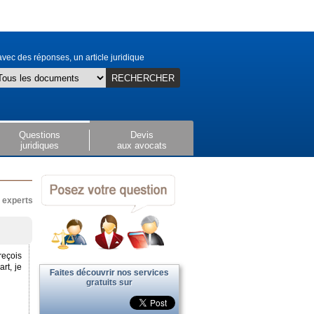
vec des réponses, un article juridique
RECHERCHER
Questions
Devis
juridiques
aux avocats
x experts
reçois
rt, je
Faites découvrir nos services
gratuits sur