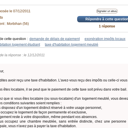
posée le 07/12/2011
ta
Répondre à cette questio
nt : Morbihan (56)
1 réponse
de cette question :
demande de délais de paiement
exonération impôts locaux
bitation logement étudiant
taxe d'habitation logement meublé
de la réponse : le 12/12/2011
ur,
dites avoir reçu une taxe d'habitation. L'avez-vous reçu des impôts ou celle-ci vous 
us êtes locataire, il se peut que le paiement de cette taxe soit prévu dans votre bail.
z que si vous êtes locataire (ou sous-locataire) d'un logement meublé, vous devez
es conditions suivantes soient remplies :
s disposez d'un logement distinct réservé à votre usage personnel,
 occupez le logement de façon permanente et exclusive,
logement reste à votre disposition, même pendant vos absences.
us occupez une chambre meublée, sans entrée distincte, chez une personne q
ipale, vous n'avez pas à payer la taxe d'habitation.