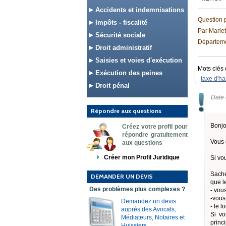
Accidents et indemnisations
Question 
Impôts - fiscalité
Par Mariet
Sécurité sociale
Départeme
Droit administratif
Saisies et voies d'exécution
Mots clés 
Exécution des peines
taxe d'ha
Droit pénal
Date 
Répondre aux questions
Bonjo
Créez votre profil pour
répondre gratuitement
Vous 
aux questions
Créer mon Profil Juridique
Si vo
Sache
DEMANDER UN DEVIS
que l
Des problèmes plus complexes ?
- vou
-vous
Demandez un devis
- le 
auprès des Avocats,
Si vo
Médiateurs, Notaires et
princ
Huissiers.