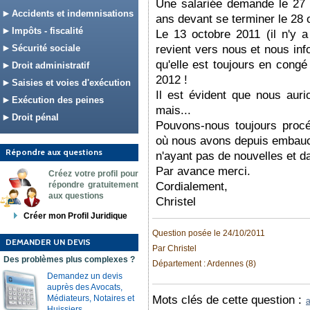
Une salariée demande le 27
Accidents et indemnisations
ans devant se terminer le 28 
Impôts - fiscalité
Le 13 octobre 2011 (il n'y a 
Sécurité sociale
revient vers nous et nous inf
qu'elle est toujours en congé
Droit administratif
2012 !
Saisies et voies d'exécution
Il est évident que nous auri
Exécution des peines
mais...
Droit pénal
Pouvons-nous toujours proc
où nous avons depuis embauc
Répondre aux questions
n'ayant pas de nouvelles et d
Par avance merci.
Créez votre profil pour
répondre gratuitement
Cordialement,
aux questions
Christel
Créer mon Profil Juridique
Question posée le 24/10/2011
DEMANDER UN DEVIS
Par Christel
Des problèmes plus complexes ?
Département : Ardennes (8)
Demandez un devis
auprès des Avocats,
Médiateurs, Notaires et
Mots clés de cette question :
Huissiers.