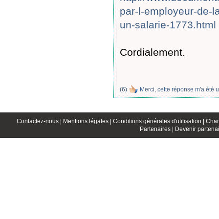
par-l-employeur-de-la
un-salarie-1773.html
Cordialement.
(
6
)
Merci, cette réponse m'a été u
Contactez-nous |
Mentions légales |
Conditions générales d'utilisation |
Char
Partenaires |
Devenir partenai