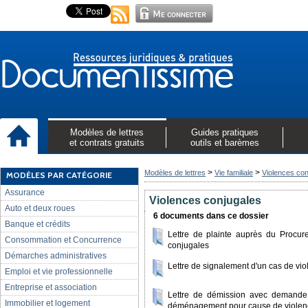
Modèles de lettres
Guides pratiques
et contrats gratuits
outils et barèmes
>
>
Modèles de lettres
Vie familiale
Violences con
MODÈLES PAR CATÉGORIE
Assurance
Violences conjugales
Auto et deux roues
6 documents dans ce dossier
Banque et crédits
Lettre de plainte auprès du Procur
Consommation et Concurrence
conjugales
Démarches administratives
Lettre de signalement d'un cas de vi
Emploi et vie professionnelle
Entreprise et association
Lettre de démission avec demande
Immobilier et logement
déménagement pour cause de violen