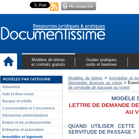
Modèles de lettres
Guides pratiques
et contrats gratuits
outils et barèmes
>
Modèles de lettres
Immobilier et l
MODÈLES PAR CATÉGORIE
>
Exemp
Demandes diverses au voisin
Assurance
de servitude de passage au voisin
Auto et deux roues
MODÈLE 
Banque et crédits
LETTRE DE DEMANDE DE
Consommation et Concurrence
AU V
Démarches administratives
Emploi et vie professionnelle
QUAND UTILISER CETTE
Entreprise et association
SERVITUDE DE PASSAGE ?
Immobilier et logement