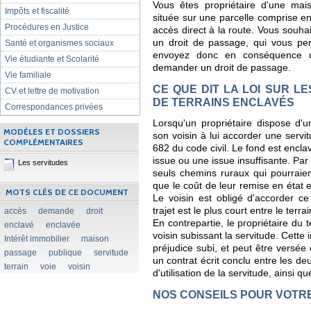
Vous êtes propriétaire d'une mais
Impôts et fiscalité
située sur une parcelle comprise en
Procédures en Justice
accès direct à la route. Vous souhai
un droit de passage, qui vous per
Santé et organismes sociaux
envoyez donc en conséquence un
Vie étudiante et Scolarité
demander un droit de passage.
Vie familiale
CE QUE DIT LA LOI SUR L
CV et lettre de motivation
DE TERRAINS ENCLAVÉS
Correspondances privées
Lorsqu'un propriétaire dispose d'u
MODÈLES ET DOSSIERS
son voisin à lui accorder une servit
COMPLÉMENTAIRES
682 du code civil. Le fond est enclav
issue ou une issue insuffisante. Par 
Les servitudes
seuls chemins ruraux qui pourraient
que le coût de leur remise en état es
MOTS CLÉS DE CE DOCUMENT
Le voisin est obligé d'accorder ce
trajet est le plus court entre le terra
accès
demande
droit
En contrepartie, le propriétaire du 
enclavé
enclavée
voisin subissant la servitude. Cette 
Intérêt immobilier
maison
préjudice subi, et peut être versée
passage
publique
servitude
un contrat écrit conclu entre les deux
terrain
voie
voisin
d'utilisation de la servitude, ainsi q
NOS CONSEILS POUR VOTR