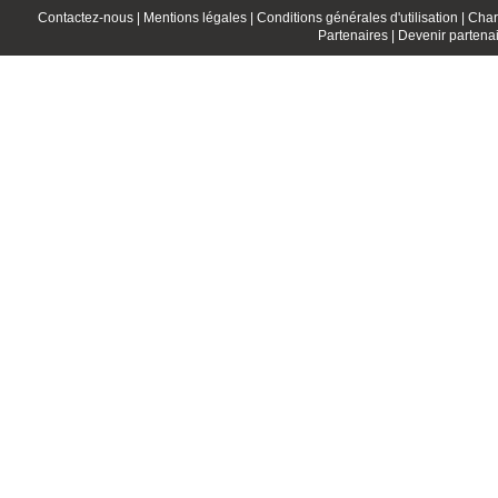
Contactez-nous |
Mentions légales |
Conditions générales d'utilisation |
Char
Partenaires |
Devenir partenai