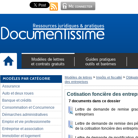
Modèles de lettres
Guides pratiques
et contrats gratuits
outils et barèmes
>
>
Modèles de lettres
Impôts et fiscalité
Obligati
MODÈLES PAR CATÉGORIE
des entreprises
Assurance
Auto et deux roues
Cotisation foncière des entrep
Banque et crédits
7 documents dans ce dossier
Consommation et Concurrence
Lettre de demande de remise graci
entreprises
Démarches administratives
Emploi et vie professionnelle
Lettre de demande de remise des pén
de la cotisation foncière des entrepri
Entreprise et association
Immobilier et logement
Lettre de demande de modification d