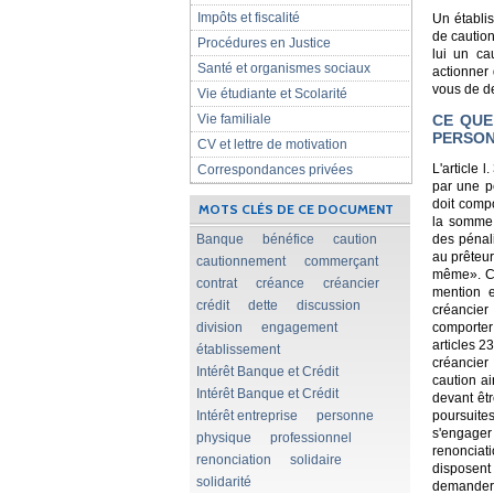
Impôts et fiscalité
Un établis
de caution
Procédures en Justice
lui un ca
Santé et organismes sociaux
actionner 
vous de de
Vie étudiante et Scolarité
Vie familiale
CE QUE
PERSON
CV et lettre de motivation
L'article
Correspondances privées
par une p
doit compo
MOTS CLÉS DE CE DOCUMENT
la somme d
Banque
bénéfice
caution
des pénali
au prêteur
cautionnement
commerçant
même». Cet
contrat
créance
créancier
mention e
crédit
dette
discussion
créancier 
division
engagement
comporter 
articles 2
établissement
créancier
Intérêt Banque et Crédit
caution ai
Intérêt Banque et Crédit
devant êtr
Intérêt entreprise
personne
poursuite
s'engager
physique
professionnel
renonciat
renonciation
solidaire
disposent
solidarité
demander à