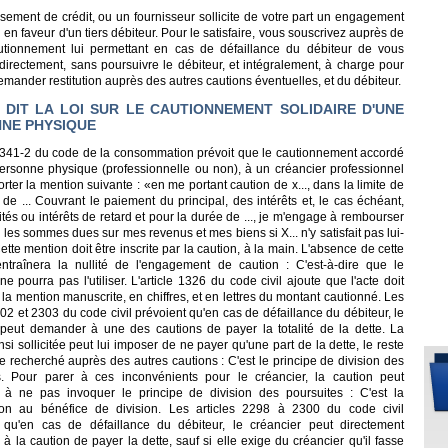
sement de crédit, ou un fournisseur sollicite de votre part un engagement
 en faveur d'un tiers débiteur. Pour le satisfaire, vous souscrivez auprès de
utionnement lui permettant en cas de défaillance du débiteur de vous
directement, sans poursuivre le débiteur, et intégralement, à charge pour
mander restitution auprès des autres cautions éventuelles, et du débiteur.
 DIT LA LOI SUR LE CAUTIONNEMENT SOLIDAIRE D'UNE
NE PHYSIQUE
 l. 341-2 du code de la consommation prévoit que le cautionnement accordé
ersonne physique (professionnelle ou non), à un créancier professionnel
rter la mention suivante : «en me portant caution de x..., dans la limite de
e ... Couvrant le paiement du principal, des intérêts et, le cas échéant,
tés ou intérêts de retard et pour la durée de ..., je m'engage à rembourser
 les sommes dues sur mes revenus et mes biens si X... n'y satisfait pas lui-
te mention doit être inscrite par la caution, à la main. L'absence de cette
ntraînera la nullité de l'engagement de caution : C'est-à-dire que le
ne pourra pas l'utiliser. L'article 1326 du code civil ajoute que l'acte doit
la mention manuscrite, en chiffres, et en lettres du montant cautionné. Les
302 et 2303 du code civil prévoient qu'en cas de défaillance du débiteur, le
 peut demander à une des cautions de payer la totalité de la dette. La
nsi sollicitée peut lui imposer de ne payer qu'une part de la dette, le reste
e recherché auprès des autres cautions : C'est le principe de division des
s. Pour parer à ces inconvénients pour le créancier, la caution peut
 à ne pas invoquer le principe de division des poursuites : C'est la
ion au bénéfice de division. Les articles 2298 à 2300 du code civil
 qu'en cas de défaillance du débiteur, le créancier peut directement
 la caution de payer la dette, sauf si elle exige du créancier qu'il fasse