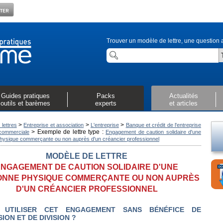
Trouver un modèle de lettre, une question a
Guides pratiques
Packs
Actualités
outils et barèmes
experts
et articles
>
>
>
lettres
Entreprise et association
L'entreprise
Banque et crédit de l'entreprise
>
Exemple de lettre type :
commerciale
Engagement de caution solidaire d'une
hysique commerçante ou non auprès d'un créancier professionnel
MODÈLE DE LETTRE
NGAGEMENT DE CAUTION SOLIDAIRE D'UNE
NNE PHYSIQUE COMMERÇANTE OU NON AUPRÈS
D'UN CRÉANCIER PROFESSIONNEL
 UTILISER CET ENGAGEMENT SANS BÉNÉFICE DE
ION ET DE DIVISION ?