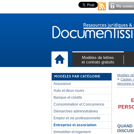
Modèles de lettres
et contrats gratuits
Modèles de 
MODÈLES PAR CATÉGORIE
>
Caution 
Assurance
personne p
Auto et deux roues
Banque et crédits
E
Consommation et Concurrence
PERSO
Démarches administratives
Emploi et vie professionnelle
Entreprise et association
QUAND
DISCUSS
Immobilier et logement