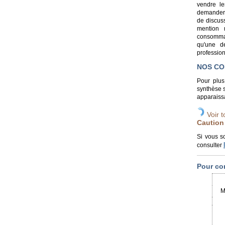
vendre le
demander à
de discuss
mention 
consommat
qu'une d
profession
NOS CO
Pour plus
synthèse s
apparaissa
Voir t
Caution
Si vous s
consulter
Pour co
M