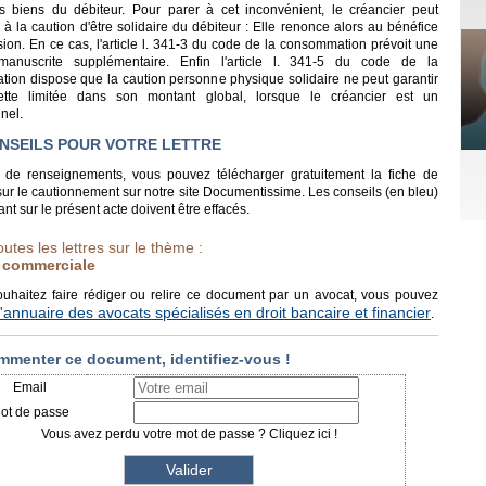
s biens du débiteur. Pour parer à cet inconvénient, le créancier peut
 la caution d'être solidaire du débiteur : Elle renonce alors au bénéfice
ion. En ce cas, l'article l. 341-3 du code de la consommation prévoit une
manuscrite supplémentaire. Enfin l'article l. 341-5 du code de la
ion dispose que la caution personne physique solidaire ne peut garantir
ette limitée dans son montant global, lorsque le créancier est un
nel.
NSEILS POUR VOTRE LETTRE
 de renseignements, vous pouvez télécharger gratuitement la fiche de
ur le cautionnement sur notre site Documentissime. Les conseils (en bleu)
nt sur le présent acte doivent être effacés.
outes les lettres sur le thème :
 commerciale
ouhaitez faire rédiger ou relire ce document par un avocat, vous pouvez
l'annuaire des avocats spécialisés en droit bancaire et financier
.
mmenter ce document, identifiez-vous !
Email
ot de passe
Vous avez perdu votre mot de passe ? Cliquez ici !