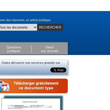
vec des réponses, un article juridique
RECHERCHER
Questions
Devis
juridiques
aux avocats
Faites découvrir nos services gratuits sur