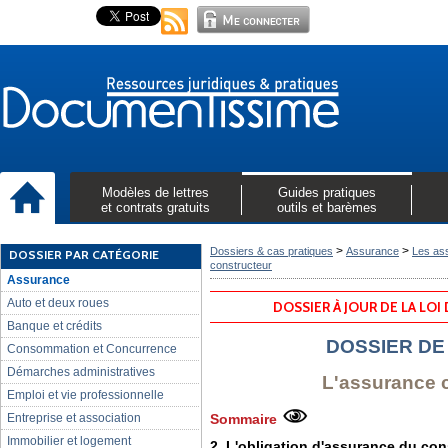
Modèles de lettres
Guides pratiques
et contrats gratuits
outils et barèmes
>
>
Dossiers & cas pratiques
Assurance
Les ass
DOSSIER PAR CATÉGORIE
constructeur
Assurance
Auto et deux roues
DOSSIER À JOUR DE LA LOI
Banque et crédits
DOSSIER DE
Consommation et Concurrence
Démarches administratives
L'assurance 
Emploi et vie professionnelle
Entreprise et association
Sommaire
Immobilier et logement
2. L'obligation d'assurance du cons