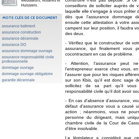
construire n'est pas déposé. Si ce 
Médiateurs, Notaires et
Huissiers.
conseillons de solliciter auprès de 
laquelle elle s'engage à vous prêter 
dès que l'assurance dommage dé
MOTS CLÉS DE CE DOCUMENT
ensuite cette attestation à votre as
assurance batiment
campent sur leur position, il faudra 
assurance construction
des deux.
assurance décennale
- Vérifiez que le constructeur de vot
assurance DO
assurance, qui finalement vous pro
assurance dommage ouvrage
cocontractant en cas de problème.
assurance responsabilité civile
professionnelle
- Attention, l'assurance peut ne
dommage ouvrage
l'entrepreneur exerce chez vous, en e
dommage ouvrage obligatoire
l'assurer que pour les risques afférent
garantie décennale
sur son Kbis, qu'il est donc sage 
sollicitez de sa part qu'il vous
responsabilité civile qu'il doit avoir sou
- En cas d'absence d'assurance, vo
défaut d'assurance vous a causé un 
action ; néanmoins, vous ne pourr
personne du dirigeant, mais uniqu
chambre civile de la Cour de Cassat
d'être insolvable.
Le législateur a considéré que ce