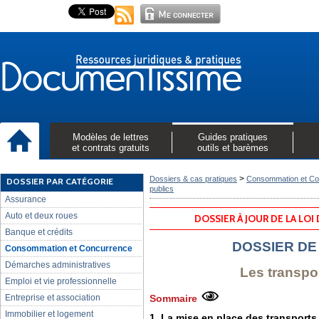
Modèles de lettres
Guides pratiques
et contrats gratuits
outils et barèmes
>
Dossiers & cas pratiques
Consommation et Co
DOSSIER PAR CATÉGORIE
publics
Assurance
Auto et deux roues
DOSSIER À JOUR DE LA LOI
Banque et crédits
DOSSIER DE
Consommation et Concurrence
Démarches administratives
Les transpo
Emploi et vie professionnelle
Entreprise et association
Sommaire
Immobilier et logement
1. La mise en place des transports