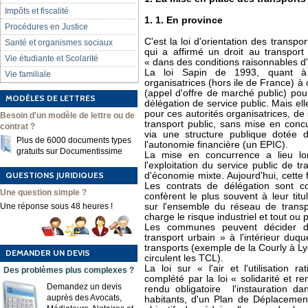
Impôts et fiscalité
1. 1. En province
Procédures en Justice
C'est la loi d'orientation des transp
Santé et organismes sociaux
qui a affirmé un droit au transpor
Vie étudiante et Scolarité
« dans des conditions raisonnables d'a
La loi Sapin de 1993, quant à e
Vie familiale
organisatrices (hors ile de France) 
(appel d'offre de marché public) pou
MODÈLES DE LETTRES
délégation de service public. Mais ell
pour ces autorités organisatrices, d
Besoin d'un modèle de lettre ou de
transport public, sans mise en conc
contrat ?
via une structure publique dotée d
Plus de 6000 documents types
l'autonomie financière (un EPIC).
gratuits sur Documentissime
La mise en concurrence a lieu lor
l'exploitation du service public de t
QUESTIONS JURIDIQUES
d'économie mixte. Aujourd'hui, cette f
Les contrats de délégation sont c
Une question simple ?
confèrent le plus souvent à leur titul
Une réponse sous 48 heures !
sur l'ensemble du réseau de transp
charge le risque industriel et tout ou
Les communes peuvent décider de
transport urbain » à l'intérieur duq
transports (exemple de la Courly à Ly
DEMANDER UN DEVIS
circulent les TCL).
La loi sur « l'air et l'utilisation 
Des problèmes plus complexes ?
complété par la loi « solidarité et 
Demandez un devis
rendu obligatoire l'instauration d
auprès des Avocats,
habitants, d'un Plan de Déplacemen