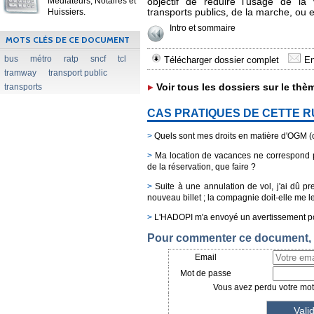
Médiateurs, Notaires et
objectif de réduire l'usage de la v
Huissiers.
transports publics, de la marche, ou 
Intro et sommaire
MOTS CLÉS DE CE DOCUMENT
bus
métro
ratp
sncf
tcl
Télécharger dossier complet
En
tramway
transport public
transports
Voir tous les dossiers sur le thè
CAS PRATIQUES DE CETTE 
>
Quels sont mes droits en matière d'OGM 
>
Ma location de vacances ne correspond pas
de la réservation, que faire ?
>
Suite à une annulation de vol, j'ai dû p
nouveau billet ; la compagnie doit-elle me 
>
L'HADOPI m'a envoyé un avertissement pou
Pour commenter ce document, i
Email
Mot de passe
Vous avez perdu votre mot 