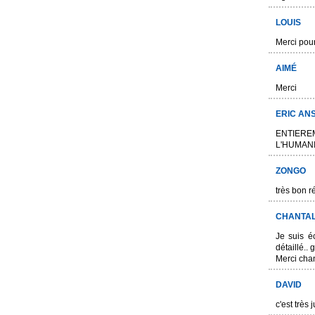
LOUIS
Merci pour
AIMÉ
Merci
ERIC AN
ENTIER
L'HUMAN
ZONGO
très bon 
CHANTA
Je suis éc
détaillé..
Merci cha
DAVID
c'est très 