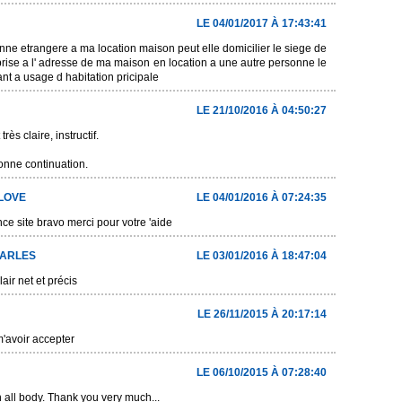
LE 04/01/2017 À 17:43:41
ne etrangere a ma location maison peut elle domicilier le siege de
rise a l' adresse de ma maison en location a une autre personne le
lant a usage d habitation pricipale
LE 21/10/2016 À 04:50:27
ès claire, instructif.
onne continuation.
LOVE
LE 04/01/2016 À 07:24:35
nce site bravo merci pour votre 'aide
ARLES
LE 03/01/2016 À 18:47:04
air net et précis
LE 26/11/2015 À 20:17:14
'avoir accepter
LE 06/10/2015 À 07:28:40
 all body. Thank you very much...