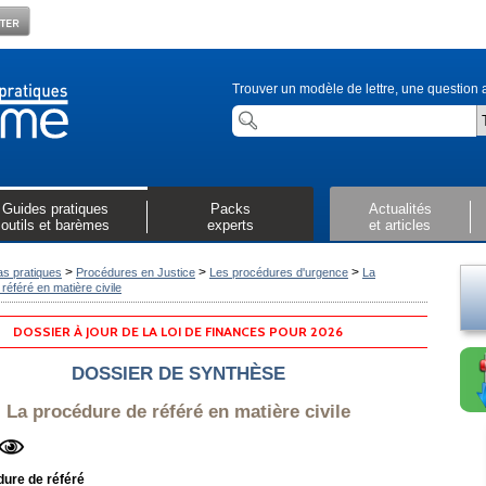
Trouver un modèle de lettre, une question a
Guides pratiques
Packs
Actualités
outils et barèmes
experts
et articles
>
>
>
as pratiques
Procédures en Justice
Les procédures d'urgence
La
référé en matière civile
DOSSIER À JOUR DE LA LOI DE FINANCES POUR 2026
DOSSIER DE SYNTHÈSE
La procédure de référé en matière civile
dure de référé