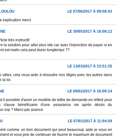
merci
LOULOU
LE 07/06/2017 À 09:08:43
e explication merci
ANE
LE 30/05/2017 À 16:08:12
icle très instructif.
re la solution pour aller plus vite car avec l'injonction de payer si en
ient est malin cela peut durer longtemps ??
LE 13/03/2017 À 15:51:35
utiles, cela nous aide à résoudre nos litiges avec les autres dans
 la loi.
NE
LE 09/02/2017 À 16:09:14
st il possible d'avoir un modèle de lettre de demande en référé pour
la clause bénéficiaire d'une assurance vie après décés du
ur svp ? Merci par avance
U
LE 07/01/2017 À 11:04:59
idéré comme un bon document qui peut beaucoup aide je vous en
raiment et vous prie de continuer de fournir le maximum de document