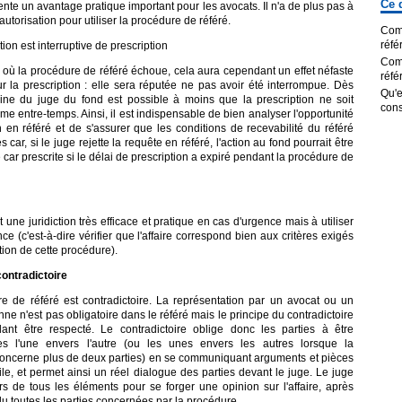
Ce 
nte un avantage pratique important pour les avocats. Il n'a de plus pas à
autorisation pour utiliser la procédure de référé.
Comm
réfé
tion est interruptive de prescription
Com
 où la procédure de référé échoue, cela aura cependant un effet néfaste
réfé
ur la prescription : elle sera réputée ne pas avoir été interrompue. Dès
Qu'
isine du juge du fond est possible à moins que la prescription ne soit
cons
rme entre-temps. Ainsi, il est indispensable de bien analyser l'opportunité
n en référé et de s'assurer que les conditions de recevabilité du référé
s car, si le juge rejette la requête en référé, l'action au fond pourrait être
ar prescrite si le délai de prescription a expiré pendant la procédure de
N
t une juridiction très efficace et pratique en cas d'urgence mais à utiliser
e (c'est-à-dire vérifier que l'affaire correspond bien aux critères exigés
ation de cette procédure).
ontradictoire
e de référé est contradictoire. La représentation par un avocat ou un
nne n'est pas obligatoire dans le référé mais le principe du contradictoire
ant être respecté. Le contradictoire oblige donc les parties à être
tes l'une envers l'autre (ou les unes envers les autres lorsque la
oncerne plus de deux parties) en se communiquant arguments et pièces
le, et permet ainsi un réel dialogue des parties devant le juge. Le juge
rs de tous les éléments pour se forger une opinion sur l'affaire, après
u toutes les parties concernées par la procédure.