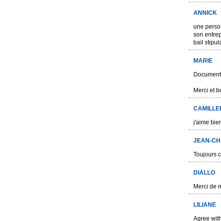
ANNICK
une person
son entrep
bail stipu
MARIE
Document tr
Merci et b
CAMILLE
j'aime bie
JEAN-CH
Toujours cl
DIALLO
Merci de m
LILIANE
Agree with