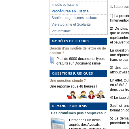
Impôts et fiscalité
1. 1. Les c
Procédures en Justice
1) La procé
Santé et organismes sociaux
l'interventi
Vie étudiante et Scolarité
2) De plus, 
Vie familiale
que le dema
représenter.
MODÈLES DE LETTRES
et peuvent d
Besoin d'un modèle de lettre ou de
La question 
contrat ?
une réponse
Plus de 6000 documents types
tranche pas 
gratuits sur Documentissime
3) Une autre
attributives 
QUESTIONS JURIDIQUES
En effet, to
Une question simple ?
en référé à
Une réponse sous 48 heures !
donc pas tro
4) Le juge d
DEMANDER UN DEVIS
Sauf si une
formation co
Des problèmes plus complexes ?
5) Le deman
Demandez un devis
procédure à 
auprès des Avocats,