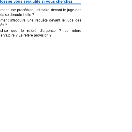
dossier vous sera utile si vous cherchez
ent une procédure judiciaire devant le juge des
rés se déroule-t-elle ?
ment introduire une requête devant le juge des
rés ?
est-ce que le référé d'urgence ? Le référé
ervatoire ? Le référé provision ?