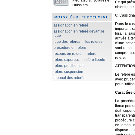
Médiateurs, Notaires et
Ce qui prése
Huissiers.
obtenir une 
6) L'assigna
MOTS CLÉS DE CE DOCUMENT
Dans le cas
assignation en référé
important s
assignation en référé devant le
lors, la sa
juge
arrivée à te
juge des référés
les référés
d'une actio
procédure en référé
sont remplie
compromise c
recours en référé
référé
référé.
référé expertise
référé liberté
référé prud'homale
ATTENTIO
référé suspension
Le référé es
tribunal des référés
avec prudenc
pour l'utilis
Caractère c
La procédur
tierce perso
doit cepend
transparen
procédure c
en temps uti
dispose alo
avoir entend