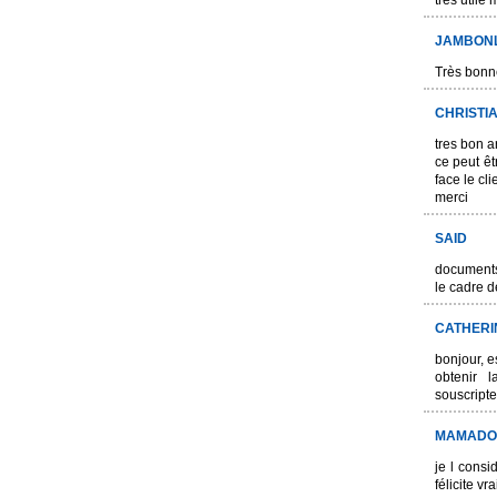
très utile 
JAMBON
Très bonn
CHRISTI
tres bon art
ce peut êt
face le cl
merci
SAID
documents 
le cadre de
CATHERI
bonjour, e
obtenir 
souscripte
MAMADO
je l cons
félicite v