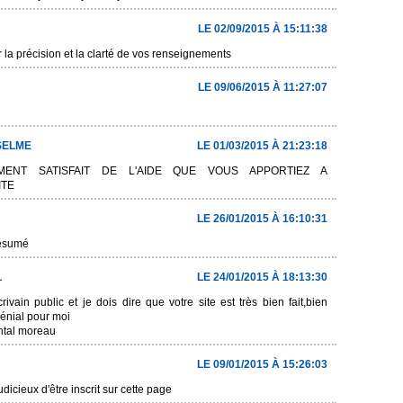
LE 02/09/2015 À 15:11:38
 la précision et la clarté de vos renseignements
LE 09/06/2015 À 11:27:07
SELME
LE 01/03/2015 À 21:23:18
EMENT SATISFAIT DE L'AIDE QUE VOUS APPORTIEZ A
ITE
LE 26/01/2015 À 16:10:31
résumé
L
LE 24/01/2015 À 18:13:30
rivain public et je dois dire que votre site est très bien fait,bien
 génial pour moi
ntal moreau
LE 09/01/2015 À 15:26:03
judicieux d'être inscrit sur cette page