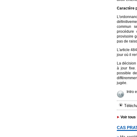
Caractère 
L'ordonnan
définitiveme
commun sel
procédure 
provisoire g
pas de raiso
L'article 48
jour où il r
La décision 
à jour fixe
possible de
différemmen
jugée.
Intro 
Télécha
Voir tous 
CAS PRA