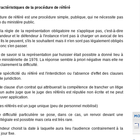
aractéristiques de la procédure de référé
dure de référé est une procédure simple, publique, qui ne nécessite pas
on du ministère public.
la règle de la représentation obligatoire ne s'applique pas, c'est-à-dire
ndeur et le défendeur à l'instance n'ont pas à charger un avocat de les
 Ils le peuvent, s'ils le souhaitent mais il n'en sont pas légalement obligés
onc s'en passer.
de savoir si la représentation par huissier était possible a donné lieu à
 ministérielle de 1976. La réponse semble à priori négative mais elle ne
clairement la difficulté.
 spécificité du référé est l'interdiction ou l'absence d'effet des clauses
de juridiction.
ute clause d'un contrat qui attribuerait la compétence de trancher un litige
 un autre juge que le juge des référés est réputée non écrite et ne peut
uver application.
es référés est un juge unique (peu de personnel mobilisé)
 difficulté particulière se pose, dans ce cas, un renvoi devant une
MO
llégiale est possible mais cela est très rare.
deur choisit la date à laquelle aura lieu l'audience contrairement à la
jour fixe.