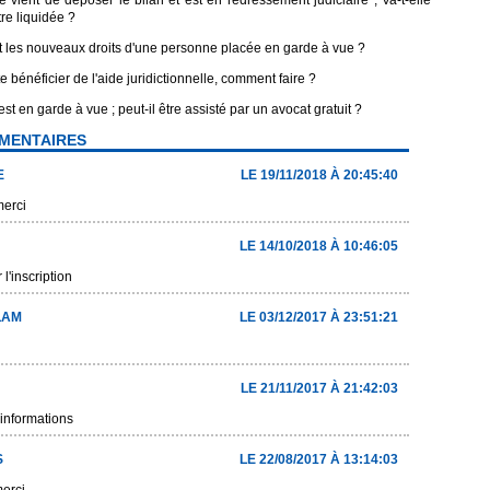
 vient de déposer le bilan et est en redressement judiciaire ; Va-t-elle
re liquidée ?
 les nouveaux droits d'une personne placée en garde à vue ?
 bénéficier de l'aide juridictionnelle, comment faire ?
t en garde à vue ; peut-il être assisté par un avocat gratuit ?
MENTAIRES
E
LE 19/11/2018 À 20:45:40
merci
LE 14/10/2018 À 10:46:05
l'inscription
LAM
LE 03/12/2017 À 23:51:21
LE 21/11/2017 À 21:42:03
informations
S
LE 22/08/2017 À 13:14:03