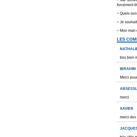
>
Ma société
forcément êt
>
Quels sont
>
Je souhaite
>
Mon mari es
LES COM
NATHALI
tres bien 
IBRAHIM
Merci pour 
ABSESS
merci
XAVIER
merci des 
JACQUE