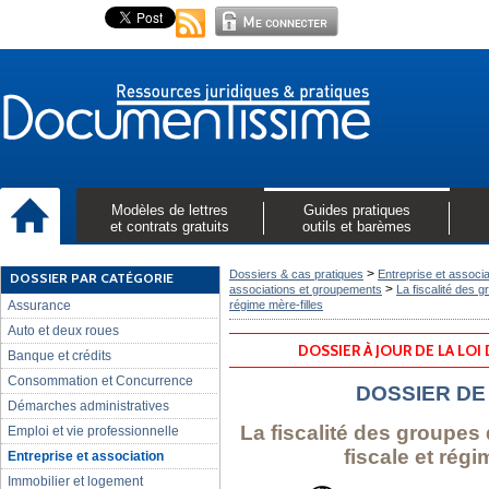
Modèles de lettres
Guides pratiques
et contrats gratuits
outils et barèmes
>
Dossiers & cas pratiques
Entreprise et associa
DOSSIER PAR CATÉGORIE
>
associations et groupements
La fiscalité des g
Assurance
régime mère-filles
Auto et deux roues
DOSSIER À JOUR DE LA LOI
Banque et crédits
Consommation et Concurrence
DOSSIER DE
Démarches administratives
La fiscalité des groupes 
Emploi et vie professionnelle
fiscale et régi
Entreprise et association
Immobilier et logement