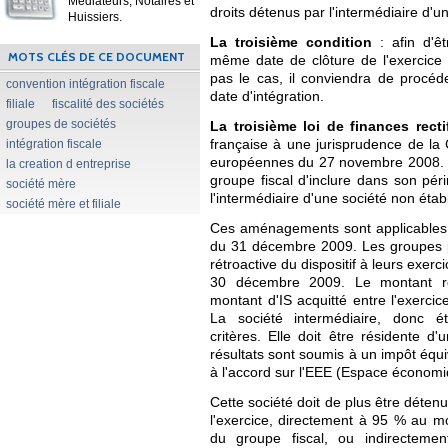
Médiateurs, Notaires et
droits détenus par l'intermédiaire d'u
Huissiers.
La troisième condition
: afin d'êtr
MOTS CLÉS DE CE DOCUMENT
même date de clôture de l'exercice 
pas le cas, il conviendra de procéd
convention intégration fiscale
date d'intégration.
filiale
fiscalité des sociétés
groupes de sociétés
La troisième loi de finances rect
intégration fiscale
française à une jurisprudence de l
européennes du 27 novembre 2008. Do
la creation d entreprise
groupe fiscal d'inclure dans son pér
société mère
l'intermédiaire d'une société non étab
société mère et filiale
Ces aménagements sont applicables 
du 31 décembre 2009. Les groupes pour
rétroactive du dispositif à leurs exe
30 décembre 2009. Le montant res
montant d'IS acquitté entre l'exercice
La société intermédiaire, donc ét
critères. Elle doit être résidente d
résultats sont soumis à un impôt équiv
à l'accord sur l'EEE (Espace économ
Cette société doit de plus être déte
l'exercice, directement à 95 % au mo
du groupe fiscal, ou indirectement