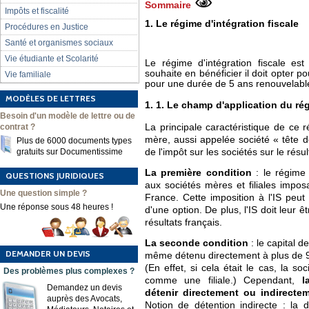
Sommaire
Impôts et fiscalité
1. Le régime d'intégration fiscale
Procédures en Justice
Santé et organismes sociaux
Vie étudiante et Scolarité
Le régime d'intégration fiscale est 
souhaite en bénéficier il doit opter p
Vie familiale
pour une durée de 5 ans renouvelable
MODÈLES DE LETTRES
1. 1. Le champ d'application du rég
Besoin d'un modèle de lettre ou de
contrat ?
La principale caractéristique de ce r
mère, aussi appelée société « tête d
Plus de 6000 documents types
gratuits sur Documentissime
de l'impôt sur les sociétés sur le rés
La première condition
: le régime d
QUESTIONS JURIDIQUES
aux sociétés mères et filiales impos
Une question simple ?
France. Cette imposition à l'IS peut
Une réponse sous 48 heures !
d'une option. De plus, l'IS doit leur êt
résultats français.
La seconde condition
: le capital d
DEMANDER UN DEVIS
même détenu directement à plus de 9
(En effet, si cela était le cas, la s
Des problèmes plus complexes ?
comme une filiale.) Cependant,
l
Demandez un devis
détenir directement ou indirecte
auprès des Avocats,
Notion de détention indirecte : la 