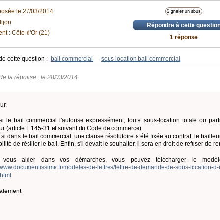
posée le 27/03/2014
ijon
Répondre à cette questio
nt : Côte-d'Or (21)
1 réponse
de cette question :
bail commercial
sous location bail commercial
de la réponse : le 28/03/2014
ur,
si le bail commercial l'autorise expressément, toute sous-location totale ou partie
eur (article L.145-31 et suivant du Code de commerce).
 si dans le bail commercial, une clause résolutoire a été fixée au contrat, le bailleur
ilité de résilier le bail. Enfin, s'il devait le souhaiter, il sera en droit de refuser de
 vous aider dans vos démarches, vous pouvez télécharger le modèle
//www.documentissime.fr/modeles-de-lettres/lettre-de-demande-de-sous-location-d-
html
alement