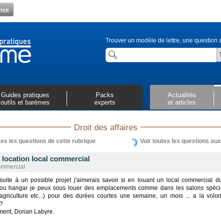
Trouver un modèle de lettre, une question a
Guides pratiques
Packs
Actualités
outils et barèmes
experts
et articles
Droit des affaires
tes les questions de cette rubrique
Voir toutes les questions au
 location local commercial
ommercial
suite à un possible projet j'aimerais savoir si en louant un local commercial d
 ou hangar je peux sous louer des emplacements comme dans les salons spéci
 agriculture etc...) pour des durées courtes une semaine, un mois ... a la volo
 ?
ment, Dorian Labyre.