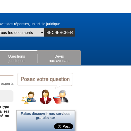
vec des réponses, un article juridique
RECHERCHER
Questions
Devis
juridiques
aux avocats
x experts
u type
alisés
Faites découvrir nos services
nté du
gratuits sur