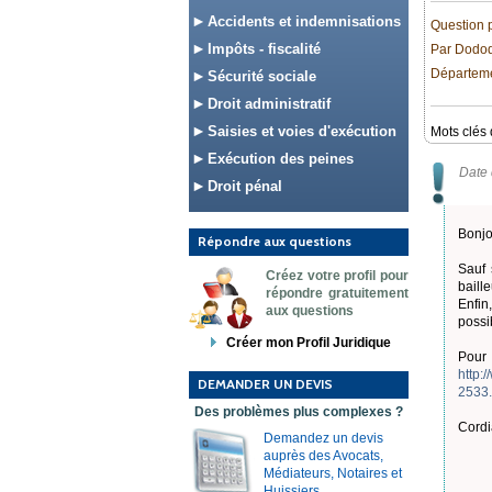
Accidents et indemnisations
Question 
Impôts - fiscalité
Par Dodod
Départeme
Sécurité sociale
Droit administratif
Saisies et voies d'exécution
Mots clés 
Exécution des peines
Date 
Droit pénal
Bonjo
Répondre aux questions
Sauf 
Créez votre profil pour
baill
répondre gratuitement
Enfin,
aux questions
possib
Créer mon Profil Juridique
Pour
http:
DEMANDER UN DEVIS
2533.
Des problèmes plus complexes ?
Cordi
Demandez un devis
auprès des Avocats,
Médiateurs, Notaires et
Huissiers.