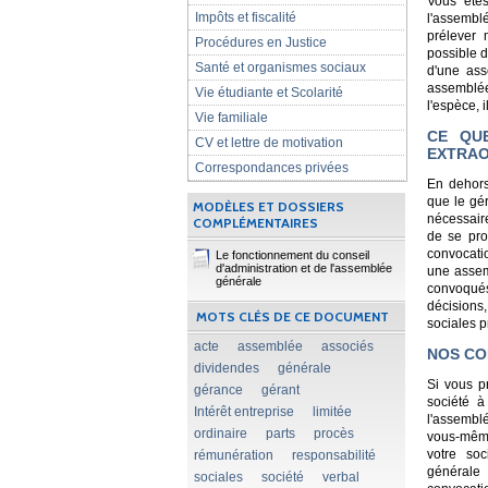
Vous êtes
Impôts et fiscalité
l'assemblé
prélever 
Procédures en Justice
possible d
Santé et organismes sociaux
d'une ass
assemblée 
Vie étudiante et Scolarité
l'espèce, 
Vie familiale
CE QU
CV et lettre de motivation
EXTRAO
Correspondances privées
En dehors
que le gér
MODÈLES ET DOSSIERS
nécessaire
COMPLÉMENTAIRES
de se pro
convocati
Le fonctionnement du conseil
d'administration et de l'assemblée
une assem
générale
convoqués
décisions,
MOTS CLÉS DE CE DOCUMENT
sociales 
acte
assemblée
associés
NOS CO
dividendes
générale
Si vous p
gérance
gérant
société à
Intérêt entreprise
limitée
l'assembl
ordinaire
parts
procès
vous-même 
votre soc
rémunération
responsabilité
générale 
sociales
société
verbal