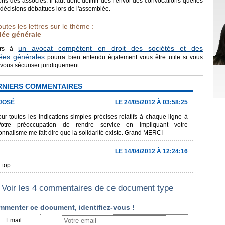
ns des associés. Il faut donc définir dès l'envoi des convocations quelles
 décisions débattues lors de l'assemblée.
outes les lettres sur le thème :
ée générale
un avocat compétent en droit des sociétés et des
urs à
ées générales
pourra bien entendu également vous être utile si vous
vous sécuriser juridiquement.
RNIERS COMMENTAIRES
JOSÉ
LE 24/05/2012 À 03:58:25
ur toutes les indications simples précises relatifs à chaque ligne à
.Votre préoccupation de rendre service en impliquant votre
onnalisme me fait dire que la solidarité existe. Grand MERCI
LE 14/04/2012 À 12:24:16
 top.
Voir les 4 commentaires de ce document type
mmenter ce document, identifiez-vous !
Email