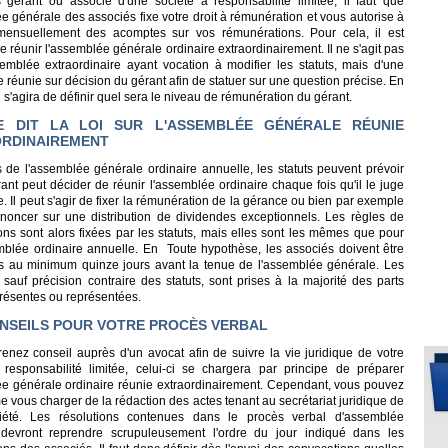
 gérant ou associé d'une société à responsabilité limitée, il faut que
e générale des associés fixe votre droit à rémunération et vous autorise à
mensuellement des acomptes sur vos rémunérations. Pour cela, il est
e réunir l'assemblée générale ordinaire extraordinairement. Il ne s'agit pas
emblée extraordinaire ayant vocation à modifier les statuts, mais d'une
réunie sur décision du gérant afin de statuer sur une question précise. En
il s'agira de définir quel sera le niveau de rémunération du gérant.
E DIT LA LOI SUR L'ASSEMBLÉE GÉNÉRALE RÉUNIE
RDINAIREMENT
 de l'assemblée générale ordinaire annuelle, les statuts peuvent prévoir
ant peut décider de réunir l'assemblée ordinaire chaque fois qu'il le juge
. Il peut s'agir de fixer la rémunération de la gérance ou bien par exemple
noncer sur une distribution de dividendes exceptionnels. Les règles de
ons sont alors fixées par les statuts, mais elles sont les mêmes que pour
blée ordinaire annuelle. En Toute hypothèse, les associés doivent être
 au minimum quinze jours avant la tenue de l'assemblée générale. Les
 sauf précision contraire des statuts, sont prises à la majorité des parts
présentes ou représentées.
NSEILS POUR VOTRE PROCÈS VERBAL
renez conseil auprès d'un avocat afin de suivre la vie juridique de votre
 responsabilité limitée, celui-ci se chargera par principe de préparer
ée générale ordinaire réunie extraordinairement. Cependant, vous pouvez
vous charger de la rédaction des actes tenant au secrétariat juridique de
iété. Les résolutions contenues dans le procès verbal d'assemblée
devront reprendre scrupuleusement l'ordre du jour indiqué dans les