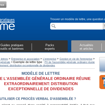
Trouver un modèle de lettre, une question a
Guides pratiques
Packs
Actualités
outils et barèmes
experts
et articles
>
>
>
>
lettres
Entreprise et association
L'entreprise
Gestion et vie de l'entreprise
>
Exemple de lettre type :
générale
PV de l'assemblée générale ordinaire réunie
irement: distribution exceptionnelle de dividendes
MODÈLE DE LETTRE
DE L'ASSEMBLÉE GÉNÉRALE ORDINAIRE RÉUNIE
EXTRAORDINAIREMENT: DISTRIBUTION
EXCEPTIONNELLE DE DIVIDENDES
UTILISER CE PROCÈS VERBAL D'ASSEMBLÉE ?