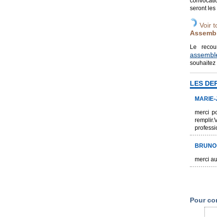
convocatio
seront les
Voir t
Assembl
Le reco
assembl
souhaitez 
LES DE
MARIE-
merci po
remplir
professi
BRUNO
merci au
Pour co