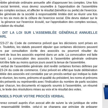
blée générale ordinaire annuelle afin d'approuver les comptes. Une fois
e social terminé, vous devrez soumettre à l'approbation de l'assemblée
es comptes sociaux, et affecter le résultat (bénéfice ou perte) de l'exercice.
e générale de la société à responsabilité limitée doit se réunir une fois
s les six mois de la clôture de l'exercice social. Elle devra statuer sur le
 la gérance sur l'exercice écoulé, sur l'approbation des comptes sociaux,
fectation du résultat.
 DIT LA LOI SUR L'ASSEMBLÉE GÉNÉRALE ANNUELLE
SARL
 l.223-27 du Code de commerce prévoit que les décisions sont prises en
. Toutefois, les statuts peuvent stipuler que certaines décisions peuvent
ses par consultation écrite des associés ou pourront résulter du
ent de tous les associés exprimé dans un acte. La convocation est faite
rant. La convocation des associés à l'assemblée générale ordinaire
oit être faite au moins quinze jours avant la tenue de l'assemblée.
verbal de l'assemblée générale doit revêtir certaines formes définies par
r.223-24 du code de commerce. Celui prévoit en effet que toute délibération
mblée des associés est constatée par un procès-verbal qui indique la date
 de réunion, les noms, prénoms et qualité du président, les noms et prénoms
iés présents ou représentés avec l'indication du nombre de parts sociales
par chacun, les documents et rapports soumis à l'assemblée, un résumé
, le texte des résolutions mises au voix et le résultat des votes.
NSEILS POUR VOTRE PROCÈS VERBAL
renez conseil auprès d'un avocat afin de suivre la vie juridique de votre
 responsabilité limitée, celui-ci se chargera par principe de préparer