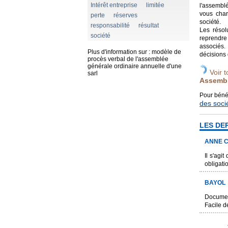
Intérêt entreprise
limitée
l'assembl
vous char
perte
réserves
société.
responsabilité
résultat
Les résol
société
reprendre
associés.
Plus d'information sur :
modèle de
décisions 
procès verbal de l'assemblée
générale ordinaire annuelle d'une
Voir t
sarl
Assembl
Pour béné
des soci
LES DE
ANNE C
Il s'agi
obligat
BAYOL
Document
Facile 