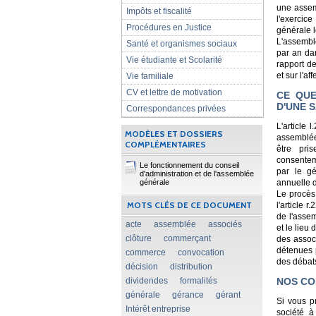
une assem
Impôts et fiscalité
l'exercic
Procédures en Justice
générale l
L'assemblé
Santé et organismes sociaux
par an dan
Vie étudiante et Scolarité
rapport de
et sur l'af
Vie familiale
CV et lettre de motivation
CE QUE
D'UNE 
Correspondances privées
L'article
MODÈLES ET DOSSIERS
assemblée
COMPLÉMENTAIRES
être pri
consentem
Le fonctionnement du conseil
par le gé
d'administration et de l'assemblée
générale
annuelle d
Le procès 
MOTS CLÉS DE CE DOCUMENT
l'article 
de l'asse
acte
assemblée
associés
et le lieu
clôture
commerçant
des assoc
détenues 
commerce
convocation
des débats
décision
distribution
dividendes
formalités
NOS CO
générale
gérance
gérant
Si vous p
Intérêt entreprise
société à