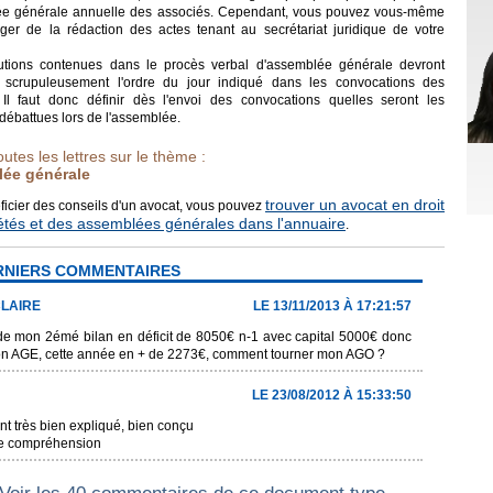
ée générale annuelle des associés. Cependant, vous pouvez vous-même
ger de la rédaction des actes tenant au secrétariat juridique de votre
utions contenues dans le procès verbal d'assemblée générale devront
 scrupuleusement l'ordre du jour indiqué dans les convocations des
 Il faut donc définir dès l'envoi des convocations quelles seront les
débattues lors de l'assemblée.
outes les lettres sur le thème :
ée générale
trouver un avocat en droit
ficier des conseils d'un avocat, vous pouvez
étés et des assemblées générales dans l'annuaire
.
RNIERS COMMENTAIRES
LAIRE
LE 13/11/2013 À 17:21:57
t de mon 2émé bilan en déficit de 8050€ n-1 avec capital 5000€ donc
ion AGE, cette année en + de 2273€, comment tourner mon AGO ?
LE 23/08/2012 À 15:33:50
 très bien expliqué, bien conçu
de compréhension