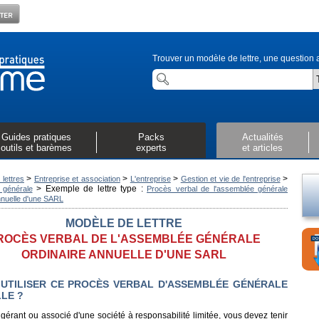
Trouver un modèle de lettre, une question a
Guides pratiques
Packs
Actualités
outils et barèmes
experts
et articles
>
>
>
>
lettres
Entreprise et association
L'entreprise
Gestion et vie de l'entreprise
>
Exemple de lettre type :
 générale
Procès verbal de l'assemblée générale
nnuelle d'une SARL
MODÈLE DE LETTRE
ROCÈS VERBAL DE L'ASSEMBLÉE GÉNÉRALE
ORDINAIRE ANNUELLE D'UNE SARL
UTILISER CE PROCÈS VERBAL D'ASSEMBLÉE GÉNÉRALE
LE ?
gérant ou associé d'une société à responsabilité limitée, vous devez tenir