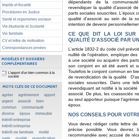
dépendants de la communauté
Impôts et fiscalité
revendiquer la qualité d'associé de
Procédures en Justice
parts sociales souscrites. L'époux
qualité d'associé au sein de la so
Santé et organismes sociaux
intention de devenir personnellemen
Vie étudiante et Scolarité
CE QUE DIT LA LOI SUR
Vie familiale
QUALITÉ D'ASSOCIÉ PAR U
CV et lettre de motivation
Correspondances privées
L'article 1832-2 du code civil prévo
nullité de l'opération, employer de
MODÈLES ET DOSSIERS
à une société ou acquérir des part
COMPLÉMENTAIRES
son conjoint en ait été averti et sa
Toutefois le conjoint commun en bien
L'apport d'un bien commun à la
société
de revendication de la qualité D'as
sociales souscrites. Dans une tell
MOTS CLÉS DE CE DOCUMENT
revendiquant ait notifié à la sociét
associé. De plus, les coassociés 
agréer
agrémenent
apport
au seul apporteur puisque l'agrémen
argent
associé
bien
époux.
commun
communauté
divorce
époux
immeuble
NOS CONSEILS POUR VOTR
Intérêt entreprise
Vous devez rédiger cette lettre de
Intérêt entreprise
précise possible. Vous devrez la
Intérêt vie familiale
moitié
recommandée avec accusé de récep
parts
qualité
revendication