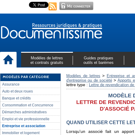
Modèles de lettres
Guides pratiques
et contrats gratuits
outils et barèmes
>
Modèles de lettres
Entreprise et a
MODÈLES PAR CATÉGORIE
>
d'entreprise ou de société
Apports e
Assurance
lettre type :
Lettre de revendication de
Auto et deux roues
MODÈLE 
Banque et crédits
LETTRE DE REVENDIC
Consommation et Concurrence
D'ASSOCIÉ 
Démarches administratives
Emploi et vie professionnelle
QUAND UTILISER CETTE LE
Entreprise et association
Lorsqu'un associé fait un appor
Immobilier et logement