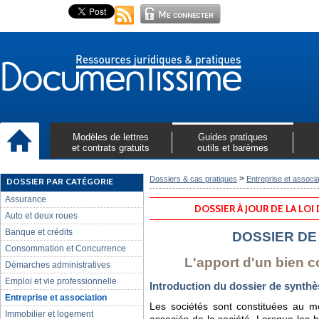
Modèles de lettres
Guides pratiques
et contrats gratuits
outils et barèmes
>
Dossiers & cas pratiques
Entreprise et associa
DOSSIER PAR CATÉGORIE
Assurance
DOSSIER À JOUR DE LA LOI
Auto et deux roues
Banque et crédits
DOSSIER DE
Consommation et Concurrence
L'apport d'un bien 
Démarches administratives
Emploi et vie professionnelle
Introduction du dossier de synthè
Entreprise et association
Les sociétés sont constituées au m
Immobilier et logement