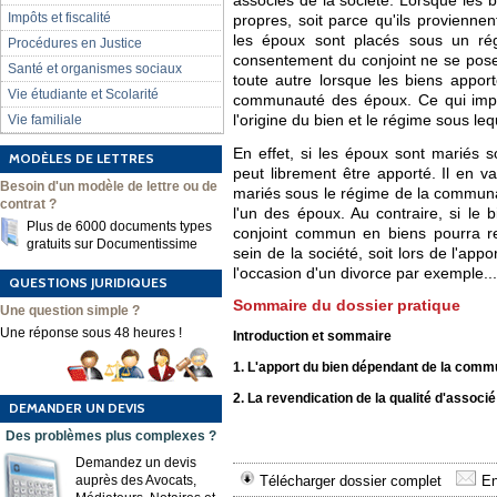
associés de la société. Lorsque les b
Impôts et fiscalité
propres, soit parce qu'ils provienne
les époux sont placés sous un rég
Procédures en Justice
consentement du conjoint ne se pose 
Santé et organismes sociaux
toute autre lorsque les biens apport
Vie étudiante et Scolarité
communauté des époux. Ce qui import
Vie familiale
l'origine du bien et le régime sous lequ
En effet, si les époux sont mariés s
MODÈLES DE LETTRES
peut librement être apporté. Il en 
Besoin d'un modèle de lettre ou de
mariés sous le régime de la communa
contrat ?
l'un des époux. Au contraire, si le
Plus de 6000 documents types
conjoint commun en biens pourra re
gratuits sur Documentissime
sein de la société, soit lors de l'appo
l'occasion d'un divorce par exemple...
QUESTIONS JURIDIQUES
Sommaire du dossier pratique
Une question simple ?
Une réponse sous 48 heures !
Introduction et sommaire
1. L'apport du bien dépendant de la com
2. La revendication de la qualité d'associé
DEMANDER UN DEVIS
Des problèmes plus complexes ?
Demandez un devis
auprès des Avocats,
Télécharger dossier complet
En