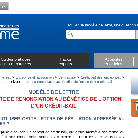
Trouver un modèle de lettre, une question a
Guides pratiques
Packs
Actualités
outils et barèmes
experts
et articles
>
>
>
>
lettres
Entreprise et association
L'entreprise
Crédit bail des entreprises
 lettre type :
Lettre de renonciation au bénéfice de l'option d'un crédit-bail
MODÈLE DE LETTRE
RE DE RENONCIATION AU BÉNÉFICE DE L'OPTION
D'UN CRÉDIT-BAIL
UTILISER CETTE LETTRE DE RÉSILIATION ADRESSÉE AU
ER ?
eprise a souscrit un contrat de crédit-bail, qui arrive bientôt à son terme, ou
éjà à son terme. Vous souhaitez y mettre fin. Pour ce faire, vous devez