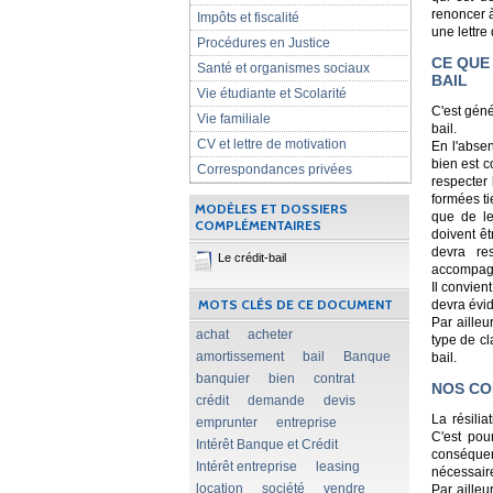
renoncer à
Impôts et fiscalité
une lettre
Procédures en Justice
CE QUE
Santé et organismes sociaux
BAIL
Vie étudiante et Scolarité
C'est géné
Vie familiale
bail.
CV et lettre de motivation
En l'absen
bien est c
Correspondances privées
respecter 
formées ti
MODÈLES ET DOSSIERS
que de le
COMPLÉMENTAIRES
doivent ê
devra res
Le crédit-bail
accompagn
Il convient
MOTS CLÉS DE CE DOCUMENT
devra évi
Par ailleu
achat
acheter
type de cl
amortissement
bail
Banque
bail.
banquier
bien
contrat
NOS CO
crédit
demande
devis
La résilia
emprunter
entreprise
C'est pou
Intérêt Banque et Crédit
conséque
Intérêt entreprise
leasing
nécessair
location
société
vendre
Par aille