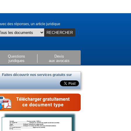
vec des réponses, un article juridique
RECHERCHER
Questions
Devis
juridiques
aux avocats
Faites découvrir nos services gratuits sur