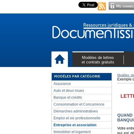
Modèles de lettres
et contrats gratuits
Modèles de 
MODÈLES PAR CATÉGORIE
Exemple de
Assurance
Auto et deux roues
LETT
Banque et crédits
Consommation et Concurrence
Démarches administratives
QUAND 
Emploi et vie professionnelle
BANQUI
Entreprise et association
Votre entr
Immobilier et logement
qui est d