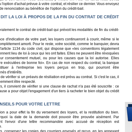
 l'option d'achat prévue à votre contrat, et résilier ce dernier. Vous envoyez
 de renonciation au bénéfice de l'option du crédit-bail.
 DIT LA LOI À PROPOS DE LA FIN DU CONTRAT DE CRÉDIT
ralement le contrat de crédit-bail qui prévoit les modalités de fin du crédit-
ce d'indication de votre part, les loyers continueront à courir, même si le
omplètement amorti. Pour le reste, votre société, comme le banquier, devra
l'article 1134 du code civil, qui dispose que «les conventions légalement
ennent lieu de loi à ceux qui les ont faites. Elles ne peuvent être révoquées
ur consentement mutuel, ou pour les causes que la loi autorise. Elles
tre exécutées de bonne foi». En cas de non respect du contrat, la banque
tituer à l'entreprise les loyers perçus en trop, qui pourront être
és d'intérêts.
 de vérifier si un préavis de résiliation est prévu au contrat. Si c'est le cas, il
demment être respecté.
rs, il convient de vérifier si une clause de rachat n'a pas été souscrite : ce
ause a pour objet l'engagement d'un tiers à racheter le bien objet du crédit
NSEILS POUR VOTRE LETTRE
tion a pour effet la fin du versement des loyers, et la restitution du bien.
rquoi la date de la demande doit pouvoir être prouvée aisément. Par
nt l'envoi d'une lettre recommandée avec accusé de réception est
e.
urs, conservez les copies des courriers envoyés et reçus, en les annexant