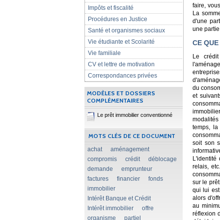
faire, vou
Impôts et fiscalité
La somme 
Procédures en Justice
d'une par
une partie
Santé et organismes sociaux
Vie étudiante et Scolarité
CE QUE 
Vie familiale
Le crédit
CV et lettre de motivation
l'aménage
entrepris
Correspondances privées
d'aménagem
du consom
MODÈLES ET DOSSIERS
et suivan
COMPLÉMENTAIRES
consommat
immobilie
Le prêt immobilier conventionné
modalités 
temps, la
consommate
MOTS CLÉS DE CE DOCUMENT
soit son s
achat
aménagement
informativ
L'identité
compromis
crédit
déblocage
relais, et
demande
emprunteur
consommat
factures
financier
fonds
sur le prê
immobilier
qui lui es
alors d'of
Intérêt Banque et Crédit
au minimu
Intérêt immobilier
offre
réflexion 
organisme
partiel