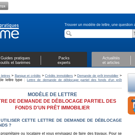
Trouver un modèle de lettre, une question a
Guides pratiques
Packs
Actualités
outils et barèmes
experts
et articles
>
>
>
>
lettres
Banque et crédits
Crédits immobiliers
Demande de prêt immobilier
e lettre type :
Lettre de demande de déblocage partiel des fonds d'un prêt
MODÈLE DE LETTRE
TRE DE DEMANDE DE DÉBLOCAGE PARTIEL DES
FONDS D'UN PRÊT IMMOBILIER
UTILISER CETTE LETTRE DE DEMANDE DE DÉBLOCAGE
NDS ?
propriétaire ou locataire et vous envisagez de faire des travaux. Pour se