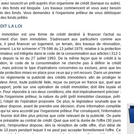
s avez souscrit un prêt auprès d'un organisme de crédit (banque ou autre).
des fonds est bloquée. Les travaux commencent et vous avez besoin
tie des fonds. Vous demandez à l'organisme prêteur de vous débloquer
 des fonds prêtés.
DIT LA LOI
 immobilier est une forme de crédit destiné à financer l'achat ou
ment d'un bien immobilier. S'adressant aux particuliers comme aux
es, il peut financer un logement, un terrain, des travaux de rénovation,
ent. La loi scrivener n°79-596 du 13 juillet 1979, relative à la protection
mateur, est intégrée dans le code de la consommation aux articles l.312-1
ts depuis la loi du 27 juillet 1993. De la même façon que le crédit à la
ion, le code de la consommation ne cherche pas à définir le crédit
r, mais précise le type d'opérations concernées ou exclues, ainsi que les
de protection mises en place pour ceux qui y ont recours. Dans un premier
 loi réglemente la publicité des crédits immobiliers afin de protéger le
ur. Ainsi, toute publicité faite, reçue ou perçue en france qui, quel que
upport, porte sur une opération de crédit immobilier, doit être loyale et
e. Pour répondre à ces deux conditions, elle doit impérativement préciser :
 de l'organisme prêteur, la nature du prêt (prêt immobilier classique, prêt-
c.), l'objet de l'opération proposée. De plus, le législateur souhaite que le
eur dispose, avant de prendre une décision, d'une information complète
t qui lui sera accordé par l'organisme prêteur. Par conséquent, l'information
t fournie doit être plus précise que celle relevant de la publicité. On parle
fre préalable au contrat de crédit. Quel que soit la durée de l'offre (30 jours
m), l'emprunteur dispose, dès la réception de cette offre, d'un délai de
de 10 jours pendant lequel il ne peut pas accepter formellement l'offre. Ce