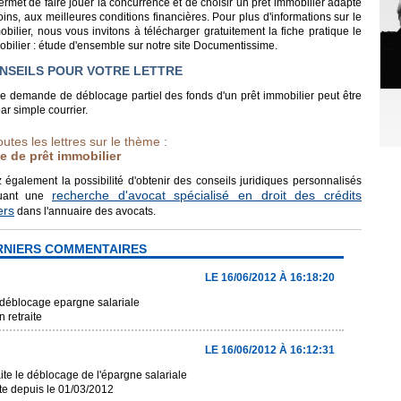
permet de faire jouer la concurrence et de choisir un prêt immobilier adapté
ins, aux meilleures conditions financières. Pour plus d'informations sur le
obilier, nous vous invitons à télécharger gratuitement la fiche pratique le
obilier : étude d'ensemble sur notre site Documentissime.
NSEILS POUR VOTRE LETTRE
 de demande de déblocage partiel des fonds d'un prêt immobilier peut être
r simple courrier.
outes les lettres sur le thème :
 de prêt immobilier
 également la possibilité d'obtenir des conseils juridiques personnalisés
recherche d'avocat spécialisé en droit des crédits
tuant une
ers
dans l'annuaire des avocats.
RNIERS COMMENTAIRES
LE 16/06/2012 À 16:18:20
 déblocage epargne salariale
n retraite
LE 16/06/2012 À 16:12:31
ite le déblocage de l'épargne salariale
ite depuis le 01/03/2012