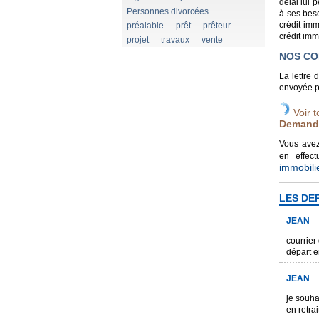
délai lui 
Personnes divorcées
à ses beso
crédit imm
préalable
prêt
prêteur
crédit imm
projet
travaux
vente
NOS CO
La lettre
envoyée pa
Voir t
Demande
Vous avez
en effec
immobili
LES DE
JEAN
courrier
départ e
JEAN
je souha
en retra