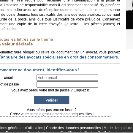
malisme n'est requis pour réclamer une indemnisation à la poste et
la limitation de responsabilité mais il est fortement conseillé d'y procéder
 recommandée avec avis de réception ou en remettant la lettre en personne
de poste. Joignez tous justificatifs des faits que vous avancez concernant
ourde de la poste, ainsi que tous justificatifs de votre préjudice. Conservez
ment une copie de la lettre envoyée (la lettre + les pièces jointes) et
e réception.
outes les lettres sur le thème :
 valeur déclarée
ouhaitez faire rédiger ou relire ce document par un avocat, vous pouvez
l'annuaire des avocats spécialisés en droit des consommateurs
.
mmenter ce document, identifiez-vous !
Email
ot de passe
Vous avez perdu votre mot de passe ? Cliquez ici !
Vous n'êtes pas encore inscrit?
Créez votre compte gratuitement en quelques clics !
ions générales d'utilisation |
Charte des données personnelles |
Mode d'emploi de 
Partenaires |
Devenir partenaire |
Conditions d'utilisation Profils Juridiques