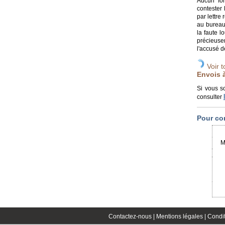
Aucun for
contester 
par lettre
au bureau 
la faute l
précieuse
l'accusé d
Voir t
Envois à
Si vous s
consulter
Pour co
M
Contactez-nous |
Mentions légales |
Condit