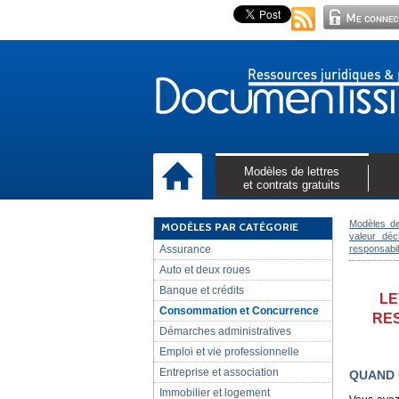
Modèles de lettres
et contrats gratuits
Modèles de
MODÈLES PAR CATÉGORIE
valeur déc
Assurance
responsabil
Auto et deux roues
Banque et crédits
LE
Consommation et Concurrence
RES
Démarches administratives
Emploi et vie professionnelle
Entreprise et association
QUAND 
Immobilier et logement