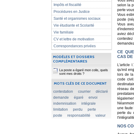
Vous avez 
Impôts et fiscalité
selon la p
perte vous
Procédures en Justice
Vous estim
Santé et organismes sociaux
poste (né
Vous avez
Vie étudiante et Scolarité
d'indemni
Vie familiale
aviez décl
contestez
CV et lettre de motivation
demandez l
Correspondances privées
CE QUE
CAS DE
MODÈLES ET DOSSIERS
COMPLÉMENTAIRES
L'article
qu'est en
La poste a égaré mon colis, quels
sont mes droits ?
lors de l
code civi
MOTS CLÉS DE CE DOCUMENT
destinata
réseau de 
contestation
courrier
déclaré
prestatai
demande
égaré
envoi
légalement
Néanmoins,
indemnisation
intégrale
une faute 
limitation
perdu
perte
perte du 
poste
responsabilité
valeur
l'intégral
NOS CO