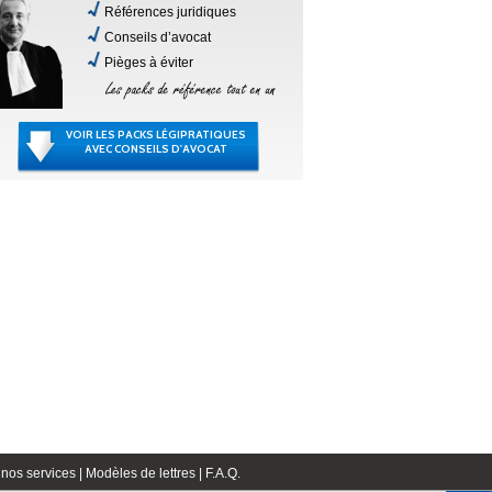
Références juridiques
Conseils d’avocat
Pièges à éviter
VOIR LES PACKS LÉGIPRATIQUES
AVEC CONSEILS D'AVOCAT
nos services |
Modèles de lettres |
F.A.Q.