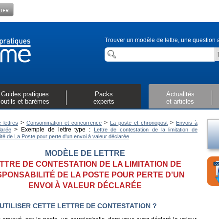
Trouver un modèle de lettre, une question a
Guides pratiques
Packs
Actualités
outils et barèmes
experts
et articles
>
>
>
 lettres
Consommation et concurrence
La poste et chronopost
Envois à
>
Exemple de lettre type :
larée
Lettre de contestation de la limitation de
ité de La Poste pour perte d'un envoi à valeur déclarée
MODÈLE DE LETTRE
TTRE DE CONTESTATION DE LA LIMITATION DE
PONSABILITÉ DE LA POSTE POUR PERTE D'UN
ENVOI À VALEUR DÉCLARÉE
UTILISER CETTE LETTRE DE CONTESTATION ?