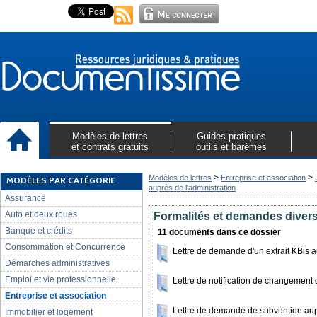
Modèles de lettres
Guides pratiques
et contrats gratuits
outils et barèmes
>
>
Modèles de lettres
Entreprise et association
MODÈLES PAR CATÉGORIE
auprès de l'administration
Assurance
Auto et deux roues
Formalités et demandes divers
Banque et crédits
11 documents dans ce dossier
Consommation et Concurrence
Lettre de demande d'un extrait KBis 
Démarches administratives
Emploi et vie professionnelle
Lettre de notification de changement 
Entreprise et association
Lettre de demande de subvention aup
Immobilier et logement