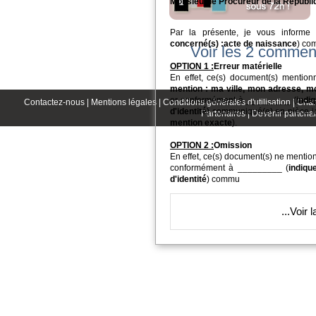
Monsieur le Procureur de la Républi
Par la présente, je vous inform
concerné(s) :
acte de naissance
) co
Voir les 2 commen
OPTION 1 :
Erreur matérielle
En effet, ce(s) document(s) mention
mention : ma ville, mon adresse, 
or conformément à _________ (
indi
Contactez-nous |
Mentions légales |
Conditions générales d'utilisation |
Char
d'identité
) communiqué(e) en pièce jo
Partenaires |
Devenir partenai
mention exacte
).
OPTION 2 :
Omission
En effet, ce(s) document(s) ne menti
conformément à _________ (
indiqu
d'identité
) commu
...
Voir 