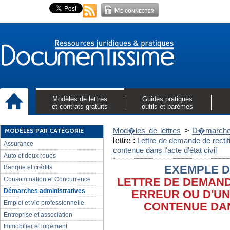
Modèles de lettres
Guides pratiques
et contrats gratuits
outils et barèmes
>
MODÈLES PAR CATÉGORIE
Mod�les de lettres
D�marches
lettre :
Lettre de demande de rectif
Assurance
contenue dans l'acte d'état civil
Auto et deux roues
Banque et crédits
EXEMPLE D
Consommation et Concurrence
LETTRE DE DEMAND
Démarches administratives
ERREUR OU D'UN
Emploi et vie professionnelle
CONTENUE DANS
Entreprise et association
Immobilier et logement