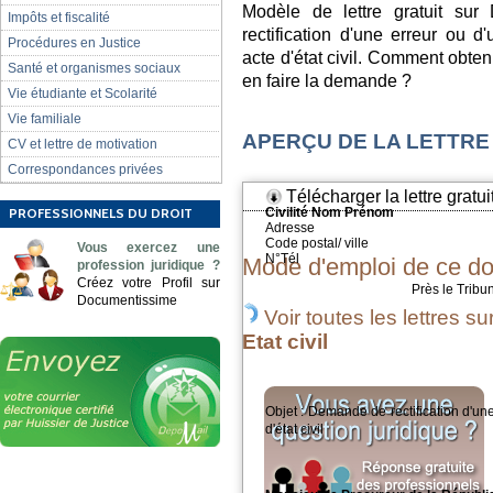
Modèle de lettre gratuit su
Impôts et fiscalité
rectification d'une erreur ou 
Procédures en Justice
acte d'état civil. Comment obteni
Santé et organismes sociaux
en faire la demande ?
Vie étudiante et Scolarité
Vie familiale
APERÇU DE LA LETTRE
CV et lettre de motivation
Correspondances privées
Télécharger la lettre gratui
PROFESSIONNELS DU DROIT
Civilité Nom Prénom
Adresse
Code postal/ ville
Vous exercez une
N°Tél
Mode d'emploi de ce d
profession juridique ?
Créez votre Profil sur
Près le Tribu
Documentissime
Voir toutes les lettres su
Etat civil
Objet : Demande de rectification d'u
d'état civil