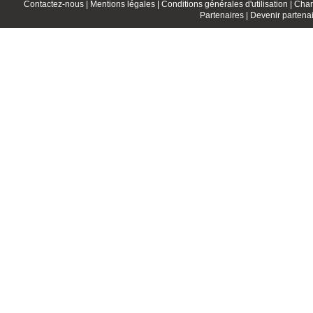
Contactez-nous |
Mentions légales |
Conditions générales d'utilisation |
Char
Partenaires |
Devenir partenai