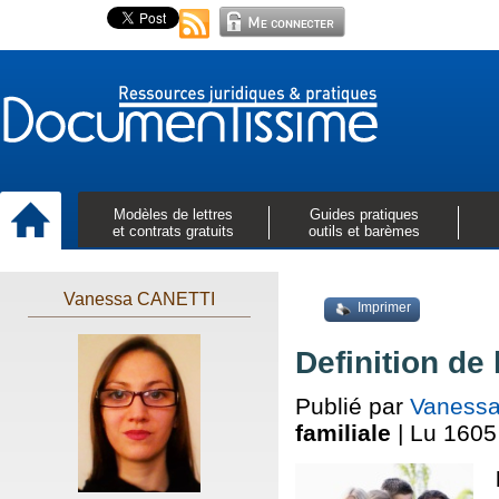
Modèles de lettres
Guides pratiques
et contrats gratuits
outils et barèmes
Vanessa CANETTI
Imprimer
Definition de 
Publié par
Vaness
familiale
| Lu 1605 