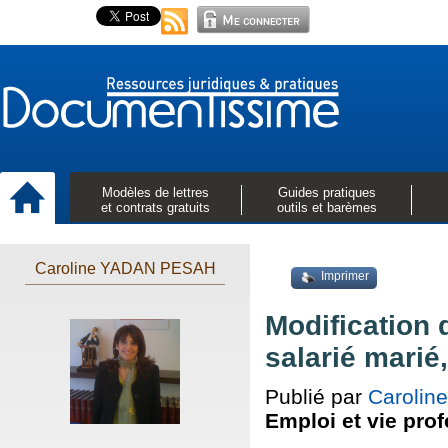
Modèles de lettres
Guides pratiques
et contrats gratuits
outils et barèmes
Caroline YADAN PESAH
Imprimer
Modification 
salarié marié
Publié par
Caroli
Emploi et vie pro