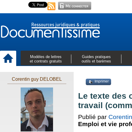
Modèles de lettres
Guides pratiques
et contrats gratuits
outils et barèmes
Corentin guy DELOBEL
Imprimer
Le texte des 
travail (comm
Publié par
Corenti
Emploi et vie pro