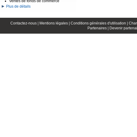
Ventes de fonds de commerce
Plus de détails
Contactez-nous |
Mentions légales |
Conditions générales d'utilisation |
Char
Partenaires |
Devenir partenai