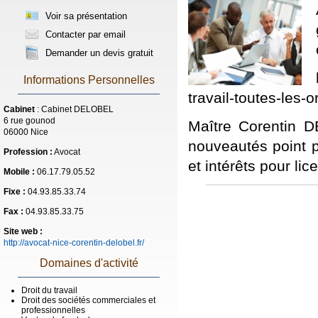
Voir sa présentation
Contacter par email
Demander un devis gratuit
Informations Personnelles
travail-toutes-le
Cabinet
: Cabinet DELOBEL
6 rue gounod
Maître Corentin D
06000 Nice
nouveautés point 
Profession :
Avocat
et intérêts pour li
Mobile :
06.17.79.05.52
Fixe :
04.93.85.33.74
Fax :
04.93.85.33.75
Site web :
http://avocat-nice-corentin-delobel.fr/
Domaines d'activité
Droit du travail
Droit des sociétés commerciales et
professionnelles