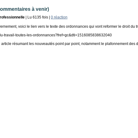
commentaires à venir)
professionnelle
| Lu 6135 fois |
0 réaction
ement, voici le lien vers le texte des ordonnances qui vont reformer le droit du tr
-du-travail-toutes-les-ordonnances?fref=gc&dti=1516085838632040
rticle résumant les nouveautés point par point, notamment le plafonnement des do