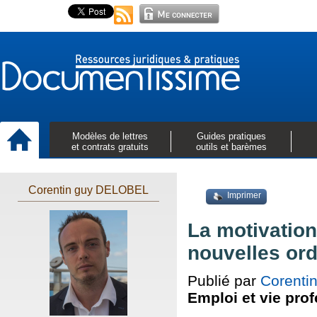
Modèles de lettres
Guides pratiques
et contrats gratuits
outils et barèmes
Corentin guy DELOBEL
Imprimer
La motivatio
nouvelles or
Publié par
Corenti
Emploi et vie pro