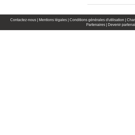
Contactez-nous |
Mentions légales |
Conditions générales d'utilisation |
Char
Partenaires |
Devenir partenai