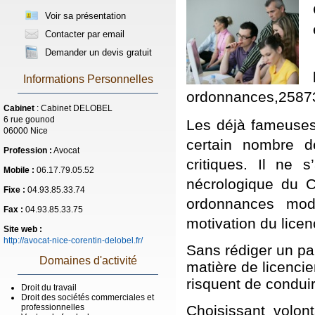
Voir sa présentation
Contacter par email
Demander un devis gratuit
Informations Personnelles
ordonnances,2587
Cabinet
: Cabinet DELOBEL
6 rue gounod
Les déjà fameuses 
06000 Nice
certain nombre d
Profession :
Avocat
critiques. Il ne 
Mobile :
06.17.79.05.52
nécrologique du C
Fixe :
04.93.85.33.74
ordonnances modi
Fax :
04.93.85.33.75
motivation du lice
Site web :
http://avocat-nice-corentin-delobel.fr/
Sans rédiger un pa
Domaines d'activité
matière de licencie
risquent de conduir
Droit du travail
Droit des sociétés commerciales et
Choisissant volont
professionnelles