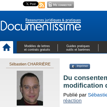
Modèles de lettres
Guides pratiques
et contrats gratuits
outils et barèmes
Sébastien CHARRIÈRE
Imprimer
Du consenteme
modification 
Publié par
Sébast
réaction