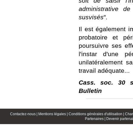
soit de saisir l'
administrative de
susvisés
".
Il est également i
probatoire et pé
poursuivre ses effe
l'instar d'une p
unilatéralement s
travail adéquate...
Cass. soc. 30 s
Bulletin
Contactez-nous |
Mentions légales |
Conditions générales d'utilisation |
Char
Partenaires |
Devenir partenai