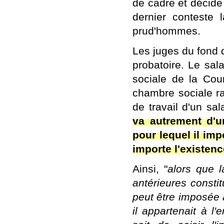
de cadre et décide
dernier conteste
prud'hommes.
Les juges du fond 
probatoire. Le sala
sociale de la Cou
chambre sociale rap
de travail d'un sa
va autrement d'u
pour lequel il imp
importe l'existenc
Ainsi, "
alors que l
antérieures constit
peut être imposée a
il appartenait à l