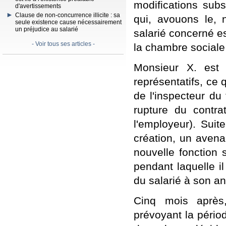
modifications subs
d'avertissements
Clause de non-concurrence illicite : sa
qui, avouons le, n
seule existence cause nécessairement
un préjudice au salarié
salarié concerné es
- Voir tous ses articles -
la chambre sociale
Monsieur X. est 
représentatifs, ce q
de l'inspecteur du
rupture du contra
l'employeur). Sui
création, un avenan
nouvelle fonction 
pendant laquelle il
du salarié à son an
Cinq mois après
prévoyant la pério