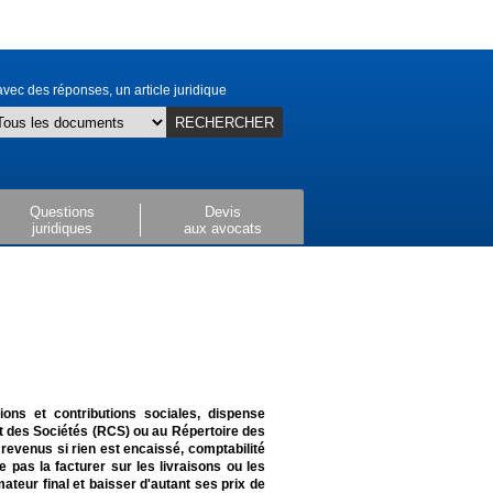
vec des réponses, un article juridique
RECHERCHER
Questions
Devis
juridiques
aux avocats
ions et contributions sociales, dispense
 des Sociétés (RCS) ou au Répertoire des
revenus si rien est encaissé, comptabilité
e pas la facturer sur les livraisons ou les
teur final et baisser d'autant ses prix de