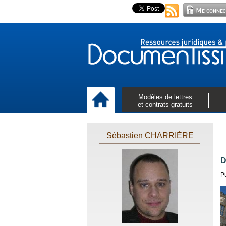
Modèles de lettres
et contrats gratuits
Sébastien CHARRIÈRE
D
P