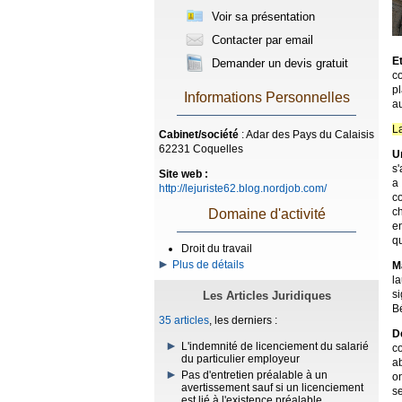
Voir sa présentation
Contacter par email
E
Demander un devis gratuit
co
p
Informations Personnelles
a
La
Cabinet/société
: Adar des Pays du Calaisis
62231 Coquelles
U
s'
Site web :
a
http://lejuriste62.blog.nordjob.com/
c
c
Domaine d'activité
en
qu
Droit du travail
Plus de détails
M
la
s
Les Articles Juridiques
Bé
35 articles
, les derniers :
D
L'indemnité de licenciement du salarié
c
du particulier employeur
ab
Pas d'entretien préalable à un
o
avertissement sauf si un licenciement
se
est lié à l'existence préalable