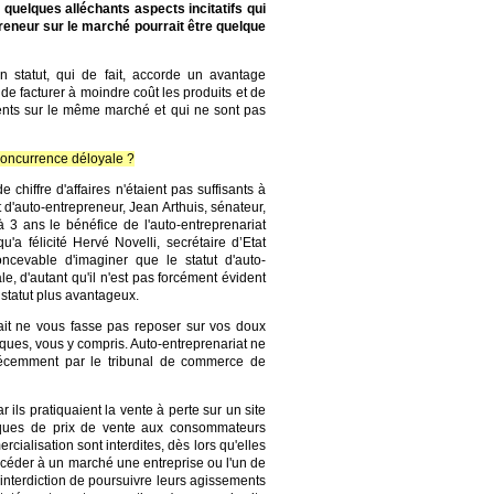
e quelques alléchants aspects incitatifs qui
preneur sur le marché pourrait être quelque
n statut, qui de fait, accorde un avantage
 de facturer à moindre coût les produits et de
sents sur le même marché et qui ne sont pas
 concurrence déloyale ?
chiffre d'affaires n'étaient pas suffisants à
 d'auto-entrepreneur, Jean Arthuis, sénateur,
3 ans le bénéfice de l'auto-entreprenariat
a félicité Hervé Novelli, secrétaire d’Etat
ncevable d'imaginer que le statut d'auto-
e, d'autant qu'il n'est pas forcément évident
 statut plus avantageux.
ait ne vous fasse pas reposer sur vos doux
miques, vous y compris. Auto-entreprenariat ne
ue récemment par le tribunal de commerce de
ls pratiquaient la vente à perte sur un site
tiques de prix de vente aux consommateurs
ialisation sont interdites, dès lors qu'elles
ccéder à un marché une entreprise ou l'un de
t interdiction de poursuivre leurs agissements