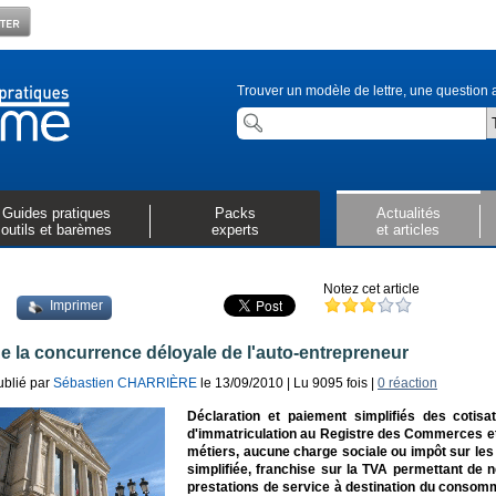
Trouver un modèle de lettre, une question a
Guides pratiques
Packs
Actualités
outils et barèmes
experts
et articles
Notez cet article
Imprimer
e la concurrence déloyale de l'auto-entrepreneur
ublié par
Sébastien CHARRIÈRE
le 13/09/2010 | Lu 9095 fois |
0 réaction
Déclaration et paiement simplifiés des cotisat
d'immatriculation au Registre des Commerces et
métiers, aucune charge sociale ou impôt sur les 
simplifiée, franchise sur la TVA permettant de n
prestations de service à destination du consomma