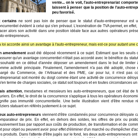
vente... on le voit, l'auto-entreprenariat comport
laissent à penser que la position de l'auto-entre
peu favorisé.
t certains
ne sont pas loin de penser que le statut d'auto-entrepreneur est u
ncurrentiel évident à celui qui s'en prévaut. L'exonération de TVA permet, en effet,
lacer alors son activité dans une position idéale face aux autres opérateurs pré
uto-entrepreneurs.
 loi accorde ainsi un avantage à l'auto-entrepreneur, mais est-ce pour autant une
n amendement
avait été déposé récemment à ce sujet. Estimant que les seuils de 
assurer qu'un avantage concurrentiel n'était pas accordé avec le bénéfice du statut
 souhaité en ce début d'année déposer un amendement dans le but de limiter à 
omme activité principale. Finalement, l'amendement n'a pas été adopté, chose qu'
hargé du Commerce, de l’Artisanat et des PME, car pour lui, il n'est pas co
treprenariat soit montré du doigt comme étant une activité de concurrence déloyal
'en terme de charges sociales, ce statut soit toujours et en toutes circonstances un
ais attention
, mesdames et messieurs les auto-entrepreneurs, que cet état de f
uriers. En effet, le droit de la concurrence s'applique à tous les opérateurs écono
ignifie pas immunité concurrentielle. Une belle illustration vient d'être rend
ziers statuant en référés justement à ce sujet.
eux auto-entrepreneurs
viennent d'être condamnés pour concurrence déloyale car i
omparateur de prix. En effet, en dehors des soldes, les offres de prix ou pra
usivement bas par rapport aux coûts de production, de transformation et de commerc
nt pour objet ou peuvent avoir pour effet d'éliminer d'un marché ou d'empêcher d'a
s produits. Dans l'attente d'être jugés sur le fond, les deux auto-entrepreneurs on